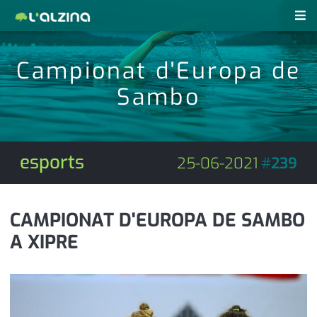
notícies
Campionat d'Europa de
últimes notícies
Sambo
revistes pdf
activitats
anunciants
agenda
esports
25-06-2021
#
239
subscripció
cultura
d'interès
economia
CAMPIONAT D'EUROPA DE SAMBO
A XIPRE
empresa
contacte
entrevista
farmàcies
telèfons
esports