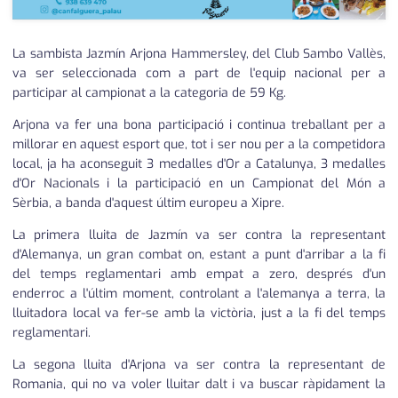
La sambista Jazmín Arjona Hammersley, del Club Sambo Vallès,
va ser seleccionada com a part de l'equip nacional per a
participar al campionat a la categoria de 59 Kg.
Arjona va fer una bona participació i continua treballant per a
millorar en aquest esport que, tot i ser nou per a la competidora
local, ja ha aconseguit 3 medalles d'Or a Catalunya, 3 medalles
d'Or Nacionals i la participació en un Campionat del Món a
Sèrbia, a banda d'aquest últim europeu a Xipre.
La primera lluita de Jazmín va ser contra la representant
d'Alemanya, un gran combat on, estant a punt d'arribar a la fi
del temps reglamentari amb empat a zero, després d'un
enderroc a l'últim moment, controlant a l'alemanya a terra, la
lluitadora local va fer-se amb la victòria, just a la fi del temps
reglamentari.
La segona lluita d'Arjona va ser contra la representant de
Romania, qui no va voler lluitar dalt i va buscar ràpidament la