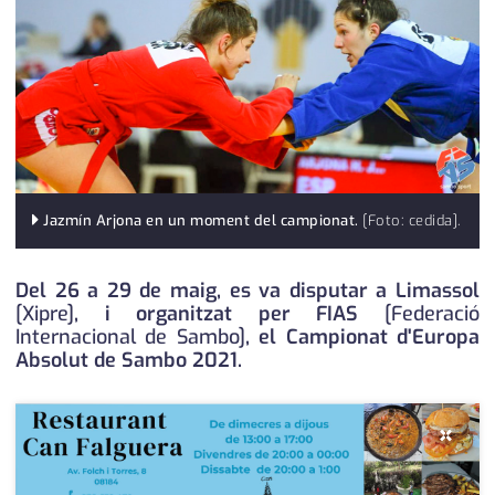
medi ambient
calendari
opinió
política
promo serveis
reportatge
Jazmín Arjona en un moment del campionat.
[Foto: cedida].
salut
Del 26 a 29 de maig, es va disputar a Limassol
serveis
[Xipre]
, i organitzat per FIAS
[Federació
Internacional de Sambo]
, el Campionat d'Europa
societat
Absolut de Sambo 2021.
successos
×
urbanisme
editorial