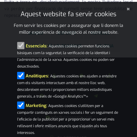
lluita a terra on, desafortunadament, la nostra lluitadora local
×
va perdre per finalització de turmell sense tenir possibilitat de
Aquest website fa servir cookies
repesca més endavant.
Fem servir les cookies per a assegurar que li donem la
millor experiència de navegació al nostre website.
SAMBO
ESPORTS
NOTÍCIES
PALAU-SOLITÀ I PLEGAMANS
L'ALZINA
Essencials:
Aquestes cookies permeten funcions
bàsiques com la seguretat, la verificació de la identitat i
l'administració de la xarxa. Aquestes cookies no poden ser
desactivades.
Analítiques:
Aquestes cookies ens ajuden a entendre
com els visitants interactuen amb el nostre lloc web,
descobreixen errors i proporcionen millors estadístiques
generals, a través de «Google Analytics™»
Marketing:
Aquestes cookies s'utilitzen per a
compartir continguts en xarxes socials i fer un seguiment de
info@alzinapalau.cat
l'eficàcia de la publicitat per a proporcionar un servei més
rellevant i oferir millors anuncis que s'ajustin als teus
JPS DISSENY
© 2019-2026
|
interessos.