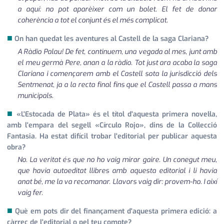
a aquí: no pot aparèixer com un bolet. El fet de donar
coherència a tot el conjunt és el més complicat.
■
On han quedat les aventures al Castell de la saga Clariana?
A Ràdio Palau! De fet, continuem, una vegada al mes, junt amb
el meu germà Pere, anan a la ràdio. Tot just ara acaba la saga
Clariana i començarem amb el Castell sota la jurisdicció dels
Sentmenat, ja a la recta final fins que el Castell passa a mans
municipals.
■
«L'Estocada de Plata» és el títol d'aquesta primera novel·la,
amb l'empara del segell «Círculo Rojo», dins de la Col·lecció
Fantasia. Ha estat difícil trobar l'editorial per publicar aquesta
obra?
No. La veritat és que no ho vaig mirar gaire. Un conegut meu,
que havia autoeditat llibres amb aquesta editorial i li havia
anat bé, me la va recomanar. Llavors vaig dir: provem-ho. I així
vaig fer.
■
Què em pots dir del finançament d'aquesta primera edició: a
càrrec de l'editorial o pel teu compte?