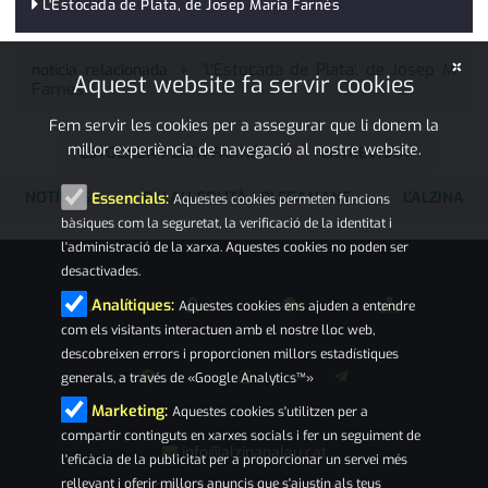
L'Estocada de Plata, de Josep Maria Farnés
×
'L'Estocada de Plata', de Josep M
notícia relacionada
Aquest website fa servir cookies
Farnés
Fem servir les cookies per a assegurar que li donem la
millor experiència de navegació al nostre website.
ESTOCADA PLATA FARNÉS
ENTREVISTA
NOTÍCIES
PALAU-SOLITÀ I PLEGAMANS
L'ALZINA
Essencials:
Aquestes cookies permeten funcions
bàsiques com la seguretat, la verificació de la identitat i
l'administració de la xarxa. Aquestes cookies no poden ser
desactivades.
Analítiques:
Aquestes cookies ens ajuden a entendre
com els visitants interactuen amb el nostre lloc web,
descobreixen errors i proporcionen millors estadístiques
generals, a través de «Google Analytics™»
Marketing:
Aquestes cookies s'utilitzen per a
compartir continguts en xarxes socials i fer un seguiment de
info@alzinapalau.cat
l'eficàcia de la publicitat per a proporcionar un servei més
rellevant i oferir millors anuncis que s'ajustin als teus