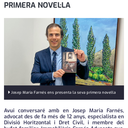
PRIMERA NOVEL·LA
medi ambient
calendari
opinió
política
promo serveis
reportatge
salut
serveis
societat
Josep Maria Farnés ens presenta la seva primera novel·la
successos
Avui conversaré amb en Josep Maria Farnés,
urbanisme
advocat des de fa més de 12 anys, especialista en
Divisió Horitzontal i Dret Civil, i membre del
editorial