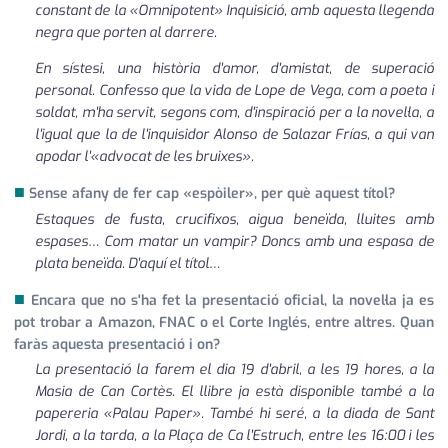
constant de la «Omnipotent» Inquisició, amb aquesta llegenda
negra que porten al darrere.
En sístesi, una història d'amor, d'amistat, de superació
personal. Confesso que la vida de Lope de Vega, com a poeta i
soldat, m'ha servit, segons com, d'inspiració per a la novel·la, a
l'igual que la de l'inquisidor Alonso de Salazar Frías, a qui van
apodar l'
«advocat de les bruixes»
.
■
Sense afany de fer cap «espòiler», per què aquest títol?
Estaques de fusta, crucifixos, aigua beneïda, lluites amb
espases… Com matar un vampir? Doncs amb una espasa de
plata beneïda. D'aquí el títol…
■
Encara que no s'ha fet la presentació oficial, la novel·la ja es
pot trobar a Amazon, FNAC o el Corte Inglés, entre altres. Quan
faràs aquesta presentació i on?
La presentació la farem el dia 19 d'abril, a les 19 hores, a la
Masia de Can Cortès. El llibre ja està disponible també a la
papereria
«Palau Paper»
. També hi seré, a la diada de Sant
Jordi, a la tarda, a la Plaça de Ca l'Estruch, entre les 16:00 i les