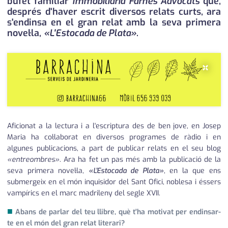
bufet familiar
Immobiliària Farnés Advocats
que,
després d'haver escrit diversos relats curts, ara
s'endinsa en el gran relat amb la seva primera
novel·la,
«L'Estocada de Plata»
.
×
Aficionat a la lectura i a l'escriptura des de ben jove, en Josep
Maria ha col·laborat en diversos programes de ràdio i en
algunes publicacions, a part de publicar relats en el seu blog
«entreombres»
. Ara ha fet un pas més amb la publicació de la
seva primera novel·la,
«L'Estocada de Plata»
, en la que ens
submergeix en el món inquisidor del Sant Ofici, noblesa i éssers
vampírics en el marc madrileny del segle XVII.
■
Abans de parlar del teu llibre, què t'ha motivat per endinsar-
te en el món del gran relat literari?