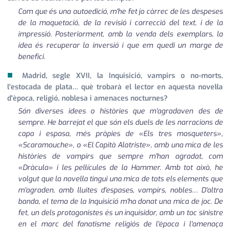
Com que és una autoedició, m'he fet jo càrrec de les despeses
de la maquetació, de la revisió i correcció del text, i de la
impressió. Posteriorment, amb la venda dels exemplars, la
idea és recuperar la inversió i que em quedi un marge de
benefici.
■
Madrid, segle XVII, la Inquisició, vampirs o no-morts,
l'estocada de plata… què trobarà el lector en aquesta novel·la
d'època, religió, noblesa i amenaces nocturnes?
Són diverses idees o històries que m'agradaven des de
sempre. He barrejat el que són els duels de les narracions de
capa i espasa, més pròpies de «Els tres mosqueters»,
«Scaramouche», o «El Capità Alatriste», amb una mica de les
històries de vampirs que sempre m'han agradat, com
«Dràcula» i les pel·lícules de la Hammer. Amb tot això, he
volgut que la novel·la tingui una mica de tots els elements que
m'agraden, amb lluites d'espases, vampirs, nobles… D'altra
banda, el tema de la Inquisició m'ha donat una mica de joc. De
fet, un dels protagonistes és un inquisidor, amb un toc sinistre
en el marc del fanatisme religiós de l'època i l'amenaça