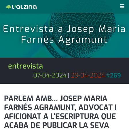
notícies
Entrevista a Josep Maria
últimes notícies
Farnés Agramunt
revistes pdf
activitats
anunciants
agenda
entrevista
subscripció
cultura
07-04-2024
|
29-04-2024
#
269
d'interès
economia
PARLEM AMB… JOSEP MARIA
empresa
contacte
FARNÉS AGRAMUNT, ADVOCAT I
entrevista
farmàcies
AFICIONAT A L'ESCRIPTURA QUE
telèfons
esports
ACABA DE PUBLICAR LA SEVA