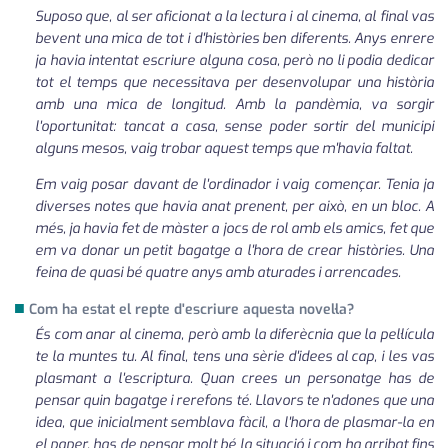
Suposo que, al ser aficionat a la lectura i al cinema, al final vas
bevent una mica de tot i d'històries ben diferents. Anys enrere
ja havia intentat escriure alguna cosa, però no li podia dedicar
tot el temps que necessitava per desenvolupar una història
amb una mica de longitud. Amb la pandèmia, va sorgir
l'oportunitat: tancat a casa, sense poder sortir del municipi
alguns mesos, vaig trobar aquest temps que m'havia faltat.
Em vaig posar davant de l'ordinador i vaig començar. Tenia ja
diverses notes que havia anat prenent, per això, en un bloc. A
més, ja havia fet de màster a jocs de rol amb els amics, fet que
em va donar un petit bagatge a l'hora de crear històries. Una
feina de quasi bé quatre anys amb aturades i arrencades.
■
Com ha estat el repte d'escriure aquesta novel·la?
És com anar al cinema, però amb la diferècnia que la pel·lícula
te la muntes tu. Al final, tens una sèrie d'idees al cap, i les vas
plasmant a l'escriptura. Quan crees un personatge has de
pensar quin bagatge i rerefons té. Llavors te n'adones que una
idea, que inicialment semblava fàcil, a l'hora de plasmar-la en
el paper, has de pensar molt bé la situació i com ha arribat fins