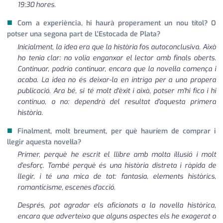
19:30 hores.
■
Com a experiència, hi haurà properament un nou títol? O
potser una segona part de L'Estocada de Plata?
Inicialment, la idea era que la història fos autoconclusiva. Això
ho tenia clar: no volia enganxar el lector amb finals oberts.
Continuar, podria continuar, encara que la novel·la comença i
acaba. La idea no és deixar-la en intriga per a una propera
publicació. Ara bé, si té molt d'èxit i això, potser m'hi fico i hi
continuo, o no: dependrà del resultat d'aquesta primera
història.
■
Finalment, molt breument, per què hauríem de comprar i
llegir aquesta novel·la?
Primer, perquè he escrit el llibre amb molta il·lusió i molt
d'esforç. També perquè és una història distreta i ràpida de
llegir, i té una mica de tot: fantasia, elements històrics,
romanticisme, escenes d'acció.
Després, pot agradar els aficionats a la novel·la històrica,
encara que adverteixo que alguns aspectes els he exagerat o