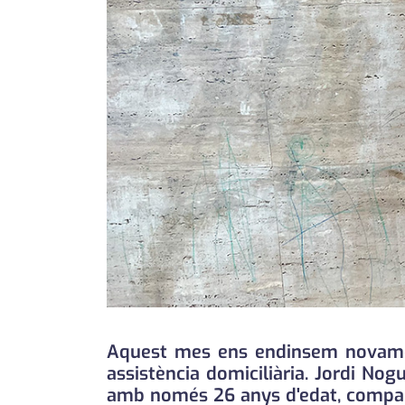
Aquest mes ens endinsem novament
assistència domiciliària. Jordi Nog
amb només 26 anys d'edat, comparte