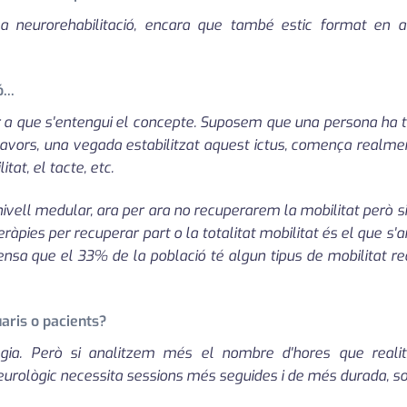
a neurorehabilitació, encara que també estic format en al
...
a que s'entengui el concepte. Suposem que una persona ha tin
llavors, una vegada estabilitzat aquest ictus, comença realme
tat, el tacte, etc.
ivell medular, ara per ara no recuperarem la mobilitat però si 
 teràpies per recuperar part o la totalitat mobilitat és el que s
nsa que el 33% de la població té algun tipus de mobilitat re
uaris o pacients?
gia. Però si analitzem més el nombre d'hores que realitz
neurològic necessita sessions més seguides i de més durada, s