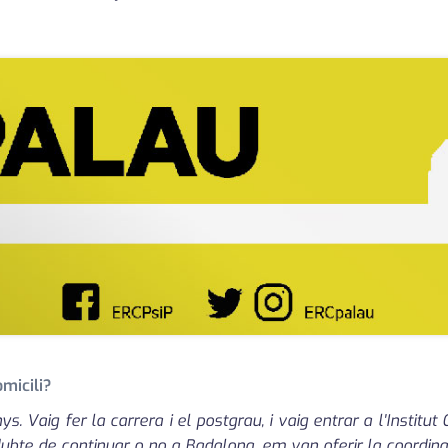
omicili?
. Vaig fer la carrera i el postgrau, i vaig entrar a l'Institu
dubte de continuar o no a Badalona, em van oferir la coordin