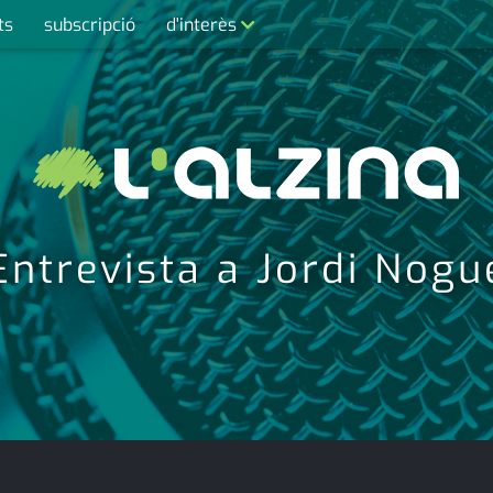
ts
subscripció
d'interès
contacte
farmàcies
telèfons
calendari
Entrevista a Jordi Nogu