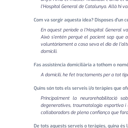
l'Hospital General de Catalunya. Allà hi va
Com va sorgir aquesta idea? Disposes d'un ce
En aquest període a l'Hospital General v
Això s'entén perquè el pacient sap que 
voluntàriament a casa seva el dia de l'alt
domicili.
Fas assistència domiciliària a tothom o nom
A domicili, he fet tractaments per a tot ti
Quins són tots els serveis i/o teràpies que of
Principalment la neurorehabilitació so
degeneratives, traumatologia esportiva i d
col·laboradors de plena confiança que far
De tots aquests serveis o teràpies, quina és 