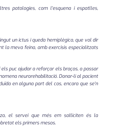
tres patologies, com l'esquena i espatlles,
gut un ictus i queda hemiplègica, que vol dir
nt la meva feina, amb exercisis especialitzats
els puc ajudar a reforçar els braços, a passar
'anomena neurorehabilitació. Donar-li al pacient
duïda en alguna part del cos, encara que se'n
o, el servei que més em sol·liciten és la
obretot els primers mesos.