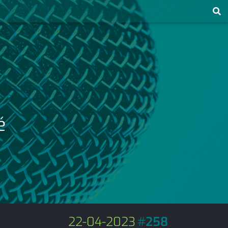
é
22-04-2023
#
258