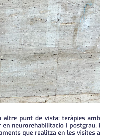
altre punt de vista: teràpies amb
 en neurorehabilitació i postgrau, i
ments que realitza en les visites a