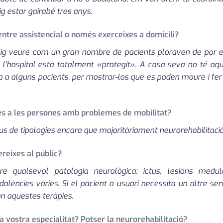
ig estar gairabé tres anys.
ntre assistencial o només exerceixes a domicili?
aig veure com un gran nombre de pacients ploraven de por en
a l'hospital està totalment «protegit». A casa seva no té a
a a alguns pacients, per mostrar-los que es poden moure i fer
és a les persones amb problemes de mobilitat?
pus de tipologies encara que majoritàriament neurorehabilitació, 
ereixes al públic?
bre qualsevol patologia neurològica: ictus, lesions medul
olències vàries. Si el pacient o usuari necessita un altre serv
an aquestes teràpies.
la vostra especialitat? Potser la neurorehabilitació?