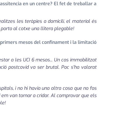
assitencia en un centre? El fet de treballar a
litzes les teràpies a domicili, el material és
s porto al cotxe una llitera plegable!
 primers mesos del confinament i la limitació
estar a les UCI 6 mesos... Un cos immobilitzat
ció postcovid va ser brutal. Poc s'ha valorat
tals, i no hi havia una altra cosa que no fos
i em van tornar a cridar. Al comprovar que els
le!