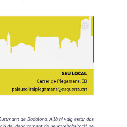
×
t Guttmann de Badalona. Allà hi vaig estar dos
ació del departament de neurorehabilitació de