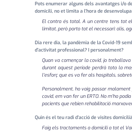
Pots enumerar alguns dels avantatges i/o dels
domicili, no et limita a l'hora de desenvolupa
El contra és total. A un centre tens tot e
limitat, però porto tot el necessari: olis, a
Dia rere dia, la pandèmia de la Covid-19 sem
d'activitat professional? I personalment?
Quan va començar la covid, jo treballava a
durant aquest període perdrà tota la mas
l'esforç que es va fer als hospitals, sobre
Personalment, ho vaig passar malament pe
covid, em van fer un ERTO. No m'ho podia c
pacients que rebien rehabilitació marxave
Quin és el teu radi d'acció de visites domicili
Faig els tractaments a domicili a tot el Va