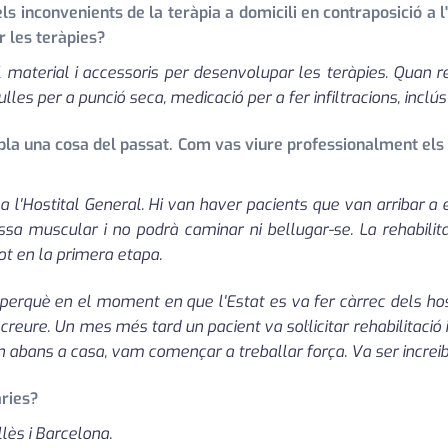
 inconvenients de la teràpia a domicili en contraposició a l'
r les teràpies?
l material i accessoris per desenvolupar les teràpies. Quan rea
gulles per a punció seca, medicació per a fer infiltracions, inclú
bla una cosa del passat. Com vas viure professionalment els
 l'Hostital General. Hi van haver pacients que van arribar a 
sa muscular i no podrà caminar ni bellugar-se. La rehabilita
tot en la primera etapa.
rquè en el moment en que l'Estat es va fer càrrec dels hospi
reure. Un mes més tard un pacient va sol·licitar rehabilitació 
n abans a casa, vam començar a treballar força. Va ser increib
àries?
llès i Barcelona.