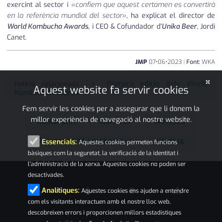
exercint al sector i
«confiem que aquest certamen es convertirà
en la referència mundial del sector»
, ha explicat el director de
World Kombucha Awards
, i CEO & Cofundador d'
Unika Beer
, Jordi
Canet.
JMP
07
•
06
•
2023
|
Font:
WKA
×
Primera edició dels World
notícia relacionada
Aquest website fa servir cookies
Kombucha Awards
Fem servir les cookies per a assegurar que li donem la
millor experiència de navegació al nostre website.
KOMBUCHA
EMPRESA
NOTÍCIES
PALAU-SOLITÀ I PLEGAMANS
L'ALZINA
Essencials:
Aquestes cookies permeten funcions
bàsiques com la seguretat, la verificació de la identitat i
l'administració de la xarxa. Aquestes cookies no poden ser
desactivades.
Analítiques:
Aquestes cookies ens ajuden a entendre
com els visitants interactuen amb el nostre lloc web,
descobreixen errors i proporcionen millors estadístiques