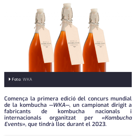
medi ambient
calendari
opinió
política
promo serveis
reportatge
salut
Foto:
WKA
serveis
societat
Comença la primera edició del concurs mundial
de la kombucha
—WKA—
, un campionat dirigit a
successos
fabricants de kombucha nacionals i
internacionals organitzat per
«Kombucha
urbanisme
Events»
, que tindrà lloc durant el 2023.
editorial