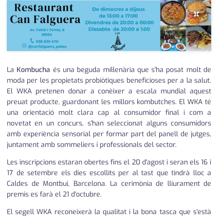
×
La
Kombucha
és una beguda mil·lenària que s'ha posat molt de
moda per les propietats probiòtiques beneficioses per a la salut.
El WKA pretenen donar a conèixer a escala mundial aquest
preuat producte, guardonant les millors kombutches. El WKA té
una orientació molt clara cap al consumidor final i com a
novetat en un concurs, s'han seleccionat alguns consumidors
amb experiència sensorial per formar part del panell de jutges,
juntament amb sommeliers i professionals del sector.
Les inscripcions estaran obertes fins el 20 d'agost i seran els 16 i
17 de setembre els dies escollits per al tast que tindrà lloc a
Caldes de Montbui, Barcelona. La cerimònia de lliurament de
premis es farà el 21 d'octubre.
El segell WKA reconeixerà la qualitat i la bona tasca que s'està