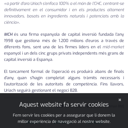
«a partir d'ara Uriach s'enfoca 100% a el món de l'CHC, centrant-se
definitivament en el consumidor i en els productes altament
innovadors, basats en ingredients naturals i potenciats amb la
ciència»
.
MCH
és una firma espanyola de capital inversió fundada l'any
1998 que gestiona més de 1.200 milions d'euros a través de
diferents fons, sent una de les firmes líders en el
mid-market
espanyol i un dels cinc grups privats independents més grans de
capital inversió a Espanya.
El tancament formal de l'operació es produirà abans de finals
d'any, quan s'hagin completat alguns tràmits necessaris i
l'autorització de les autoritats de competència. Fins llavors,
Uriach seguirà gestionant el negoci B2B.
×
Aquest website fa servir cookies
JMP
04
•
10
•
2021
|
Font:
Uriach [Roman RM]
Fem servir les cookies per a assegurar que li donem la
millor experiència de navegació al nostre website.
URIACH
EMPRESA
NOTÍCIES