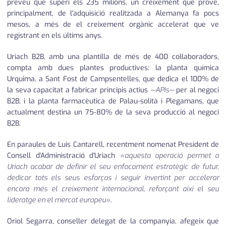
preveu que superi els 235 milions, un creixement que prové,
principalment, de l'adquisició realitzada a Alemanya fa pocs
mesos, a més de el creixement orgànic accelerat que ve
registrant en els últims anys.
Uriach B2B, amb una plantilla de més de 400 col·laboradors,
compta amb dues plantes productives: la planta química
Urquima, a Sant Fost de Campsentelles, que dedica el 100% de
la seva capacitat a fabricar principis actius
—APIs—
per al negoci
B2B; i la planta farmacèutica de Palau-solità i Plegamans, que
actualment destina un 75-80% de la seva producció al negoci
B2B.
En paraules de Luis Cantarell, recentment nomenat President de
Consell d'Administració d'Uriach
«aquesta operació permet a
Uriach acabar de definir el seu enfocament estratègic de futur,
dedicar tots els seus esforços i seguir invertint per accelerar
encara més el creixement internacional, reforçant així el seu
lideratge en el mercat europeu»
.
Oriol Segarra, conseller delegat de la companyia, afegeix que