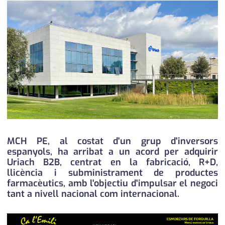
medi ambient
calendari
opinió
política
promo serveis
reportatge
salut
serveis
MCH PE, al costat d'un grup d'inversors
espanyols, ha arribat a un acord per adquirir
societat
Uriach B2B, centrat en la fabricació, R+D,
llicència i subministrament de productes
successos
farmacèutics, amb l'objectiu d'impulsar el negoci
tant a nivell nacional com internacional.
urbanisme
editorial