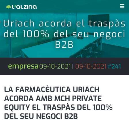
Uriach acorda el traspàs
notícies
del 100% del seu negoci
últimes notícies
revistes pdf
B2B
activitats
anunciants
agenda
empresa
09-10-2021
|
09-10-2021
#
241
subscripció
cultura
d'interès
economia
LA FARMACÈUTICA URIACH
ACORDA AMB MCH PRIVATE
empresa
contacte
EQUITY EL TRASPÀS DEL 100%
entrevista
farmàcies
DEL SEU NEGOCI B2B
telèfons
esports