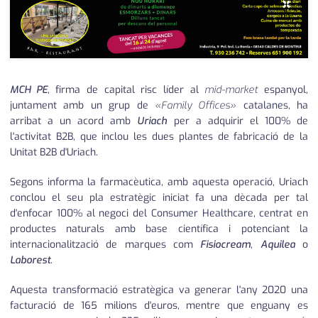
×
MCH PE
, firma de capital risc líder al
mid-market
espanyol,
juntament amb un grup de
«Family Offices»
catalanes, ha
arribat a un acord amb
Uriach
per a adquirir el 100% de
l'activitat B2B, que inclou les dues plantes de fabricació de la
Unitat B2B d'Uriach.
Segons informa la farmacèutica, amb aquesta operació, Uriach
conclou el seu pla estratègic iniciat fa una dècada per tal
d'enfocar 100% al negoci del Consumer Healthcare, centrat en
productes naturals amb base científica i potenciant la
internacionalització de marques com
Fisiocream
,
Aquilea
o
Laborest
.
Aquesta transformació estratègica va generar l'any 2020 una
facturació de 165 milions d'euros, mentre que enguany es