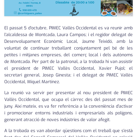
El passat 5 d'octubre, PIMEC Vallès Occidental es va reunir amb
l'alcaldessa de Montcada, Laura Campos; i el regidor delegat de
Desenvolupament Econòmic Local, Jaume Teixidó, amb la
voluntat de continuar treballant conjuntament pel bé de les
petites i mitjanes empreses, del comerç local i dels autònoms
de Montcada. Per part de la patronal, a la trobada hi van assistir
el president de PIMEC Vallès Occidental, Xavier Pujol; el
secretari general, Josep Ginesta; i el delegat de PIMEC Vallès
Occidental, Miquel Martínez.
La reunió va servir per presentar al nou president de PIMEC
Vallès Occidental, que ocupa el càrrec des del passat mes de
juny. Així mateix, es va fer referència a la conveniència d'activar
i promocionar entorns industrials i empresarials als polígons,
generant atracció de noves indústries de valor afegit.
A la trobada es van abordar qüestions com el treball que s'està