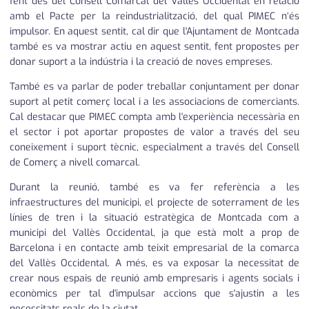
fent des del Consell Comarcal del Vallès Occidental en relació
amb el Pacte per la reindustrialització, del qual PIMEC n‘és
impulsor. En aquest sentit, cal dir que l'Ajuntament de Montcada
també es va mostrar actiu en aquest sentit, fent propostes per
donar suport a la indústria i la creació de noves empreses.
També es va parlar de poder treballar conjuntament per donar
suport al petit comerç local i a les associacions de comerciants.
Cal destacar que PIMEC compta amb l'experiència necessària en
el sector i pot aportar propostes de valor a través del seu
coneixement i suport tècnic, especialment a través del Consell
de Comerç a nivell comarcal.
Durant la reunió, també es va fer referència a les
infraestructures del municipi, el projecte de soterrament de les
línies de tren i la situació estratègica de Montcada com a
municipi del Vallès Occidental, ja que està molt a prop de
Barcelona i en contacte amb teixit empresarial de la comarca
del Vallès Occidental. A més, es va exposar la necessitat de
crear nous espais de reunió amb empresaris i agents socials i
econòmics per tal d'impulsar accions que s'ajustin a les
necessitats reals de la ciutat.