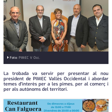
medi ambient
calendari
opinió
política
promo serveis
reportatge
salut
Foto:
PIMEC V Occ.
serveis
La trobada va servir per presentar al nou
president de PIMEC Vallès Occidental i abordar
societat
temes d'interès per a les pimes, per al comerç i
per als autònoms del territori.
successos
urbanisme
×
editorial