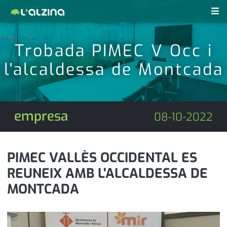
notícies
Trobada PIMEC V Occ i
últimes notícies
l'alcaldessa de Montcada
revistes pdf
activitats
anunciants
agenda
empresa
08-10-2022
subscripció
cultura
d'interès
economia
PIMEC VALLÈS OCCIDENTAL ES
REUNEIX AMB L'ALCALDESSA DE
empresa
contacte
MONTCADA
entrevista
farmàcies
telèfons
esports