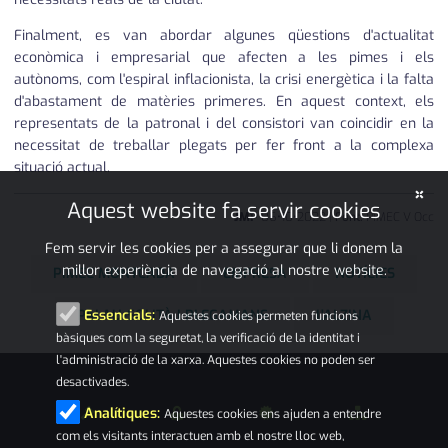
Finalment, es van abordar algunes qüestions d'actualitat
econòmica i empresarial que afecten a les pimes i els
autònoms, com l'espiral inflacionista, la crisi energètica i la falta
d'abastament de matèries primeres. En aquest context, els
representats de la patronal i del consistori van coincidir en la
necessitat de treballar plegats per fer front a la complexa
situació actual.
×
Aquest website fa servir cookies
JMP
06
•
10
•
2022
|
Font:
PIMEC V Occ
Fem servir les cookies per a assegurar que li donem la
millor experiència de navegació al nostre website.
PIMEC MONTCADA
EMPRESA
NOTÍCIES
PALAU-SOLITÀ I PLEGAMANS
L'ALZINA
Essencials:
Aquestes cookies permeten funcions
bàsiques com la seguretat, la verificació de la identitat i
l'administració de la xarxa. Aquestes cookies no poden ser
desactivades.
Analítiques:
Aquestes cookies ens ajuden a entendre
com els visitants interactuen amb el nostre lloc web,