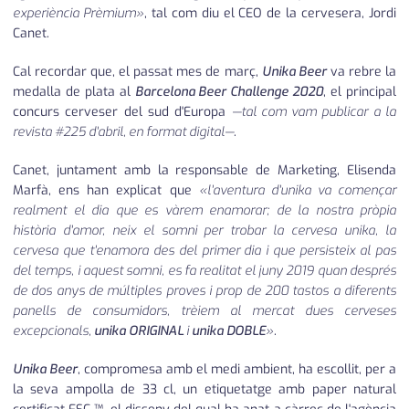
experiència Prèmium»
, tal com diu el CEO de la cervesera, Jordi
Canet.
Cal recordar que, el passat mes de març,
Unika Beer
va rebre la
medalla de plata al
Barcelona Beer Challenge 2020
, el principal
concurs cerveser del sud d'Europa
—tal com vam publicar a la
revista #225 d'abril, en format digital—
.
Canet, juntament amb la responsable de Marketing, Elisenda
Marfà, ens han explicat que
«l'aventura d'
unika
va començar
realment el dia que es vàrem enamorar; de la nostra pròpia
història d'amor, neix el somni per trobar la cervesa unika, la
cervesa que t'enamora des del primer dia i que persisteix al pas
del temps, i aquest somni, es fa realitat el juny 2019 quan després
de dos anys de múltiples proves i prop de 200 tastos a diferents
panells de consumidors, trèiem al mercat dues cerveses
excepcionals,
unika ORIGINAL
i
unika DOBLE
»
.
Unika Beer
, compromesa amb el medi ambient, ha escollit, per a
la seva ampolla de 33 cl, un etiquetatge amb paper natural