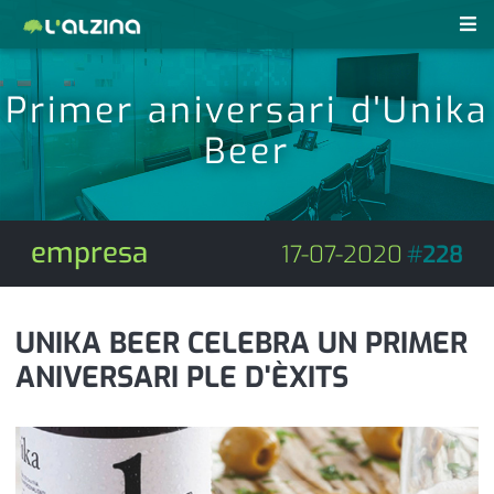
notícies
Primer aniversari d'Unika
últimes notícies
Beer
revistes pdf
activitats
anunciants
agenda
empresa
17-07-2020
#
228
subscripció
cultura
d'interès
economia
UNIKA BEER CELEBRA UN PRIMER
ANIVERSARI PLE D'ÈXITS
empresa
contacte
entrevista
farmàcies
telèfons
esports