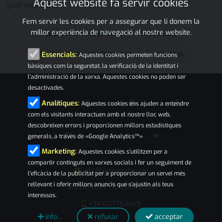
Aquest website fa servir cookies
gastronòmica.
Fem servir les cookies per a assegurar que li donem la
millor experiència de navegació al nostre website.
UNIKA
EMPRESA
NOTÍCIES
PALAU-SOLITÀ I PLEGAMANS
L'ALZINA
Essencials:
Aquestes cookies permeten funcions
bàsiques com la seguretat, la verificació de la identitat i
l'administració de la xarxa. Aquestes cookies no poden ser
desactivades.
Analítiques:
Aquestes cookies ens ajuden a entendre
com els visitants interactuen amb el nostre lloc web,
descobreixen errors i proporcionen millors estadístiques
generals, a través de «Google Analytics™»
Marketing:
Aquestes cookies s'utilitzen per a
compartir continguts en xarxes socials i fer un seguiment de
info@alzinapalau.cat
l'eficàcia de la publicitat per a proporcionar un servei més
rellevant i oferir millors anuncis que s'ajustin als teus
JPS DISSENY
© 2019-2026
|
interessos.
+34 607753459
info...
refusar
acceptar