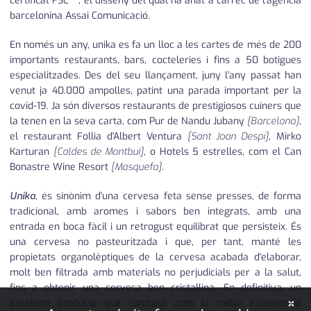
certificat FSC ™, el disseny del qual ha anat a càrrec de l'agència
barcelonina Assai Comunicació.
En només un any, unika es fa un lloc a les cartes de més de 200
importants restaurants, bars, cocteleries i fins a 50 botigues
especialitzades. Des del seu llançament, juny l'any passat han
venut ja 40.000 ampolles, patint una parada important per la
covid-19. Ja són diversos restaurants de prestigiosos cuiners que
la tenen en la seva carta, com Pur de Nandu Jubany
[Barcelona]
,
el restaurant Follia d'Albert Ventura
[Sant Joan Despí]
, Mirko
Karturan
[Caldes de Montbui]
, o Hotels 5 estrelles, com el Can
Bonastre Wine Resort
[Masquefa]
.
Unika
, és sinònim d'una cervesa feta sense presses, de forma
tradicional, amb aromes i sabors ben integrats, amb una
entrada en boca fàcil i un retrogust equilibrat que persisteix. És
una cervesa no pasteuritzada i que, per tant, manté les
propietats organolèptiques de la cervesa acabada d'elaborar,
molt ben filtrada amb materials no perjudicials per a la salut,
fins a obtenir una cervesa ben cristal·lina. En definitiva, un
×
excel·lent producte que combina amb la millor experiència