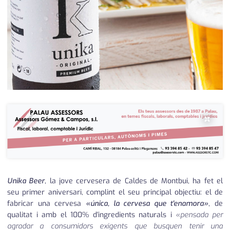
medi ambient
calendari
opinió
política
promo serveis
reportatge
×
salut
serveis
societat
Unika Beer
, la jove cervesera de Caldes de Montbui, ha fet el
successos
seu primer aniversari, complint el seu principal objectiu: el de
fabricar una cervesa
«única, la cervesa que t'enamora»
, de
urbanisme
qualitat i amb el 100% d'ingredients naturals i
«pensada per
agradar a consumidors exigents que busquen tenir una
editorial