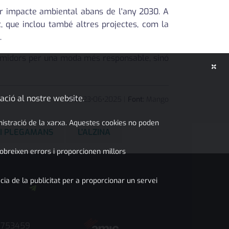
or impacte ambiental abans de l'any 2030. A
, que inclou també altres projectes, com la
.
sumidors per una moda més responsable, sinó
×
ació al nostre website.
JMP
23
•
06
•
2025
|
Font:
Mango
inistració de la xarxa. Aquestes cookies no poden
 I PLEGAMANS
L'ALZINA
obreixen errors i proporcionen millors
cia de la publicitat per a proporcionar un servei
7753459