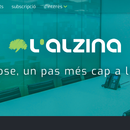
ts
subscripció
d'interès
contacte
farmàcies
telèfons
calendari
ose, un pas més cap a la