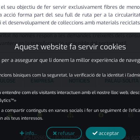
el seu objectiu de fer servir exclusivament fibres de men
acció forma part del seu full de ruta per a la circularitat
 i el desenvolupament de col·leccions amb materials reciclats
ularitat no només respon a les demandes creixents dels con
ntera en la transformació sostenible del sector tèxtil.
Aquest website fa servir cookies
 per a assegurar que li donem la millor experiència de naveg
ons bàsiques com la seguretat, la verificació de la identitat i l'adm
CULOSE
EMPRESA
NOTÍCIES
PALAU-SOLITÀ
 entendre com els visitants interactuen amb el nostre lloc web, desc
lytics™»
 a compartir continguts en xarxes socials i fer un seguiment de l'eficà
in als teus interessos.
info...
refusar
acceptar
JPS DISSENY
© 2019-2026
+34 60
|