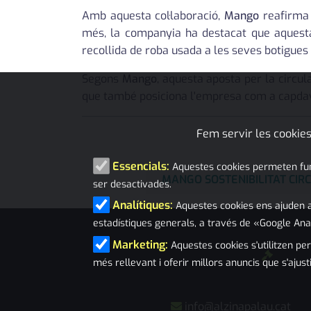
Amb aquesta col·laboració,
Mango
reafirma 
més, la companyia ha destacat que aquesta 
recollida de roba usada a les seves botigues
Segons
Mango
, aquesta aposta per la circ
que també posiciona l'empresa com a capdava
Fem servir les cookies
Essencials:
Aquestes cookies permeten funci
MANGO SOSTENIBILITAT CIR
ser desactivades.
Analítiques:
Aquestes cookies ens ajuden a
estadístiques generals, a través de «Google Ana
Marketing:
Aquestes cookies s'utilitzen per
més rellevant i oferir millors anuncis que s'ajust
info@alzinapalau.cat