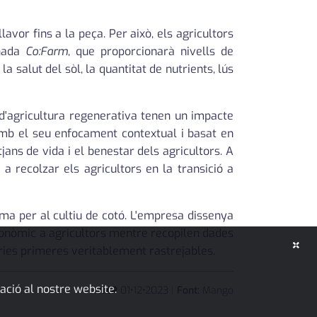
vor fins a la peça. Per això, els agricultors
enada
Co:Farm
, que proporcionarà nivells de
 salut del sòl, la quantitat de nutrients, lús
 d'agricultura regenerativa tenen un impacte
 amb el seu enfocament contextual i basat en
tjans de vida i el benestar dels agricultors. A
a recolzar els agricultors en la transició a
ima per al cultiu de cotó. L'empresa dissenya
ronòmic a agricultors mentre recopilen dades
×
èries primeres veritablement rastrejables.
ació al nostre website.
JMP
01
•
12
•
2023
|
Font:
Mango