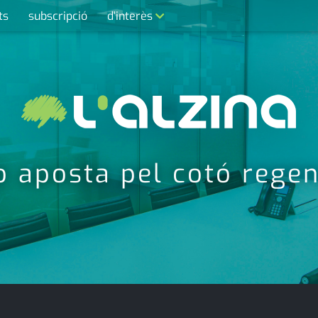
ts
subscripció
d'interès
contacte
farmàcies
telèfons
calendari
 aposta pel cotó regen