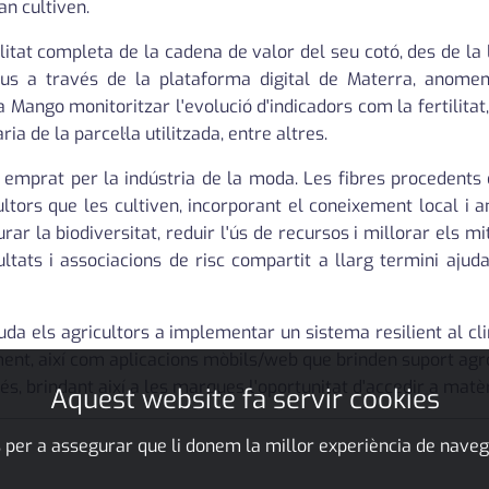
an cultiven.
tat completa de la cadena de valor del seu cotó, des de la lla
ltius a través de la plataforma digital de Materra, anom
ango monitoritzar l'evolució d'indicadors com la fertilitat, la
ia de la parcel·la utilitzada, entre altres.
és emprat per la indústria de la moda. Les fibres procedents
ultors que les cultiven, incorporant el coneixement local i
urar la biodiversitat, reduir l'ús de recursos i millorar els mi
ats i associacions de risc compartit a llarg termini ajuda 
juda els agricultors a implementar un sistema resilient al cl
ment, així com aplicacions mòbils/web que brinden suport ag
és, brindant així a les marques l'oportunitat d'accedir a mat
Aquest website fa servir cookies
 per a assegurar que li donem la millor experiència de naveg