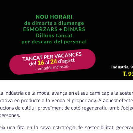
a indústria de la moda, avança en el seu camí cap a la sosten
rativa en producte a la venda el proper any. A aquest efect
lucions de cultiu i proveïment de cotó regeneratiu, amb l'obj
persones.
x una fita en la seva estratègia de sostenibilitat, genera