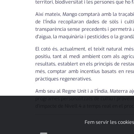
territori, biodiversitat i les persones que ho f
Així mateix, Mango comptarà amb la traçabili
de l'Índia recopilaran dades de sòls i cu
transparència sense precedents i permetrà a M
d'aigua, la maquinària i pesticides o la grandàr
El cotó és, actualment, el teixit natural m
positiu, tant al medi ambient com als agric
resultats, establert en els principis de resta
més, comptar amb incentius basats en result
pràctiques regeneratives.
Amb seu al Regne Unit i a l'Índia, Materra a
programes personalitzats de cultiu i proveï
d'impacte de Nivell 4 a temps real en el proc
Fem servir les cookies