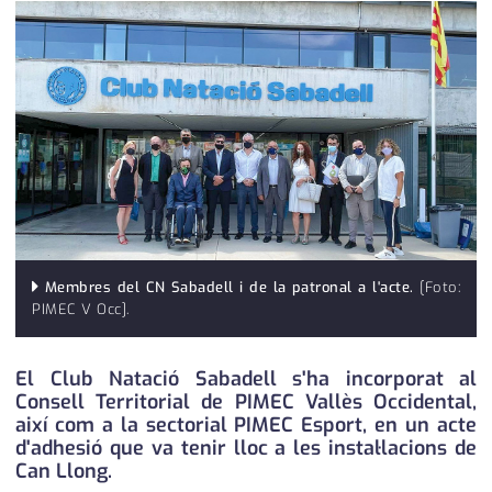
medi ambient
calendari
opinió
política
promo serveis
reportatge
salut
Membres del CN Sabadell i de la patronal a l'acte.
[Foto:
serveis
PIMEC V Occ].
societat
El Club Natació Sabadell s'ha incorporat al
successos
Consell Territorial de PIMEC Vallès Occidental,
així com a la sectorial PIMEC Esport, en un acte
urbanisme
d'adhesió que va tenir lloc a les instal·lacions de
Can Llong.
editorial