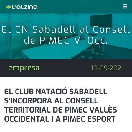
notícies
El CN Sabadell al Consell
últimes notícies
de PIMEC V. Occ.
revistes pdf
activitats
anunciants
agenda
empresa
10-09-2021
subscripció
cultura
d'interès
economia
EL CLUB NATACIÓ SABADELL
S'INCORPORA AL CONSELL
empresa
contacte
TERRITORIAL DE PIMEC VALLÈS
entrevista
farmàcies
OCCIDENTAL I A PIMEC ESPORT
telèfons
esports