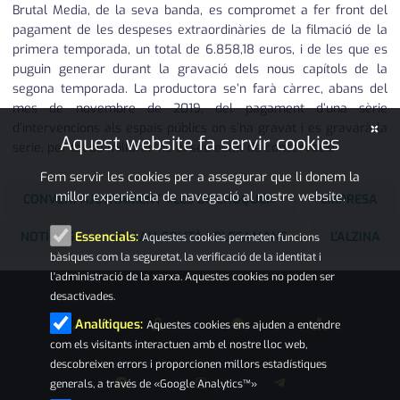
Brutal Media, de la seva banda, es compromet a fer front del
pagament de les despeses extraordinàries de la filmació de la
primera temporada, un total de 6.858,18 euros, i de les que es
puguin generar durant la gravació dels nous capítols de la
segona temporada. La productora se’n farà càrrec, abans del
mes de novembre de 2019, del pagament d’una sèrie
×
d’intervencions als espais públics on s’ha gravat i es gravarà la
Aquest website fa servir cookies
sèrie, per tal de millorar-ne el seu estat de conservació.
Fem servir les cookies per a assegurar que li donem la
millor experiència de navegació al nostre website.
CONVENI AJUNTAMENT «LES DE L’HOQUEI»
EMPRESA
NOTÍCIES
PALAU-SOLITÀ I PLEGAMANS
L'ALZINA
Essencials:
Aquestes cookies permeten funcions
bàsiques com la seguretat, la verificació de la identitat i
l'administració de la xarxa. Aquestes cookies no poden ser
desactivades.
Analítiques:
Aquestes cookies ens ajuden a entendre
com els visitants interactuen amb el nostre lloc web,
descobreixen errors i proporcionen millors estadístiques
generals, a través de «Google Analytics™»