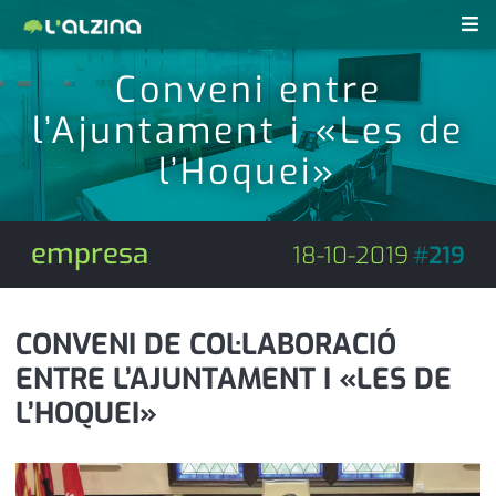
Conveni entre
notícies
l’Ajuntament i «Les de
últimes notícies
revistes pdf
l’Hoquei»
activitats
anunciants
agenda
empresa
18-10-2019
#
219
subscripció
cultura
d'interès
economia
CONVENI DE COL·LABORACIÓ
ENTRE L’AJUNTAMENT I «LES DE
empresa
contacte
L’HOQUEI»
entrevista
farmàcies
telèfons
esports