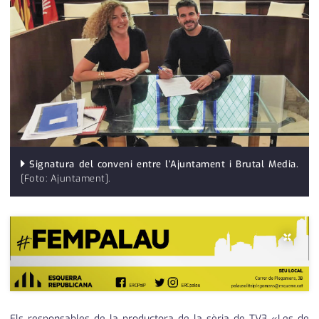
medi ambient
calendari
opinió
política
promo serveis
reportatge
salut
Signatura del conveni entre l’Ajuntament i Brutal Media.
[Foto: Ajuntament].
serveis
societat
×
successos
urbanisme
editorial
Els responsables de la productora de la sèria de TV3 «Les de