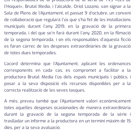
l’Hoquei», Brutal Media, i l’alcalde, Oriol Lozano, van signar a la
Sala de Plens de l’Ajuntament, el passat 9 d’octubre, un conveni
de col·laboració que regularà l’ús que s’ha fet de les instal·lacions
municipals durant l’any 2019, en la gravació de la primera
temporada, i del que se’n farà durant l’any 2020, en la filmació
de la segona temporada, i on els responsables d’aquesta ficció
es faran càrrec de les despeses extraordinàries de la gravació
de totes dues temporades.
L’acord determina que l’Ajuntament, aplicant les ordenances
corresponents en cada cas, es compromet a facilitar a la
productora Brutal Media l’ús dels espais municipals i públics, i
posar a la seva disposició els recursos disponibles per a la
correcta realització de les seves tasques.
A més, preveu també que l’Ajuntament valori econòmicament
totes aquelles despeses ocasionades de manera extraordinària
durant la gravació de la segona temporada de la sèrie i
traslladar un informe a la productora en un termini màxim de 15
dies, per a la seva avaluació.