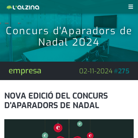
notícies
Concurs d'Aparadors de
últimes notícies
Nadal 2024
revistes pdf
activitats
anunciants
agenda
empresa
02-11-2024
#
275
subscripció
cultura
d'interès
economia
NOVA EDICIÓ DEL CONCURS
D'APARADORS DE NADAL
empresa
contacte
entrevista
farmàcies
telèfons
esports