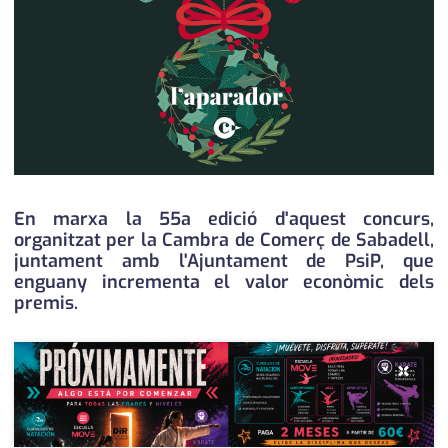
medi ambient
calendari
opinió
política
promo serveis
reportatge
En marxa la 55a edició d'aquest concurs,
salut
organitzat per la Cambra de Comerç de Sabadell,
juntament amb l'Ajuntament de PsiP, que
serveis
enguany incrementa el valor econòmic dels
premis.
societat
successos
×
urbanisme
editorial