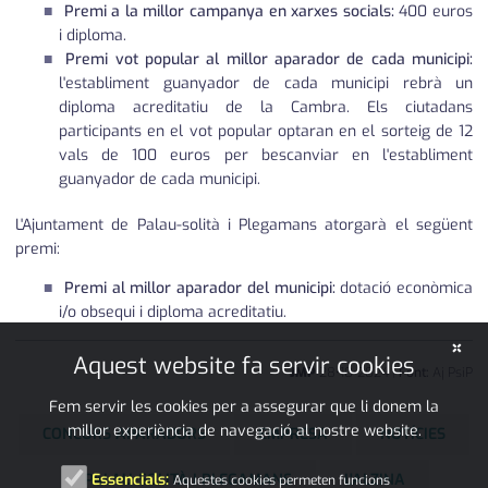
Premi a la millor campanya en xarxes socials:
400 euros
i diploma.
Premi vot popular al millor aparador de cada municipi:
l'establiment guanyador de cada municipi rebrà un
diploma acreditatiu de la Cambra. Els ciutadans
participants en el vot popular optaran en el sorteig de 12
vals de 100 euros per bescanviar en l'establiment
guanyador de cada municipi.
L'Ajuntament de Palau-solità i Plegamans atorgarà el següent
premi:
Premi al millor aparador del municipi:
dotació econòmica
i/o obsequi i diploma acreditatiu.
×
Aquest website fa servir cookies
JMP
28
•
10
•
2024
|
Font:
Aj PsiP
Fem servir les cookies per a assegurar que li donem la
millor experiència de navegació al nostre website.
CONCURS APARADORS
EMPRESA
NOTÍCIES
PALAU-SOLITÀ I PLEGAMANS
L'ALZINA
Essencials:
Aquestes cookies permeten funcions