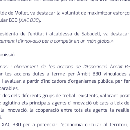
calde de Mollet, va destacar la voluntat de maximitzar esforç
cular B30
[XAC B30]
.
esidenta de l'entitat i alcaldessa de Sabadell, va destaca
xement i d'innovació per a competir en un món global»
.
omissió:
nosi i alineament de les accions de l'Associació Àmbit
icar les accions dutes a terme per Àmbit B30 vinculades a
s; i avaluar, a partir d'indicadors d'organismes públics, pe
parables.
nt des dels diferents grups de treball existents, valorant pos
 aglutina els principals agents d'innovació ubicats a l'eix d
 la innovació, la cooperació entre tots els agents, la resili
.
 XAC B30 per a potenciar l'economia circular al territori, 