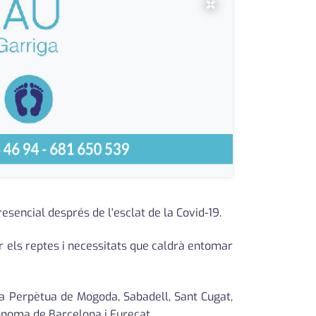
×
sencial després de l'esclat de la Covid-19.
ar els reptes i necessitats que caldrà entomar
nta Perpètua de Mogoda, Sabadell, Sant Cugat,
ònoma de Barcelona i Eurecat.