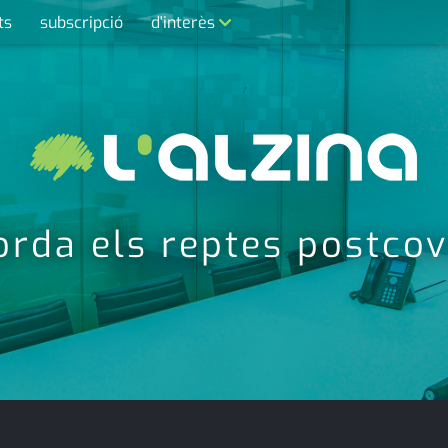
ts
subscripció
d'interès
contacte
farmàcies
telèfons
calendari
da els reptes postcovi