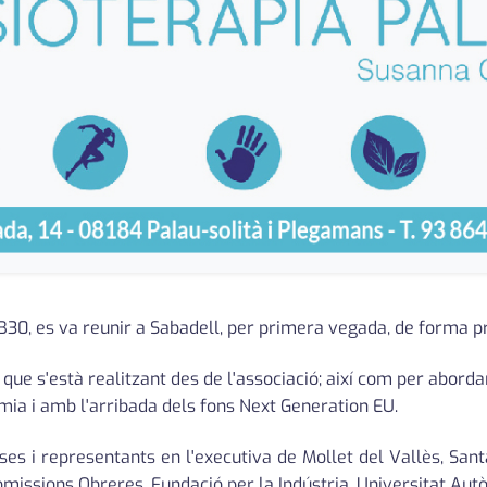
30, es va reunir a Sabadell, per primera vegada, de forma pre
a que s'està realitzant des de l'associació; així com per abord
mia i amb l'arribada dels fons Next Generation EU.
sses i representants en l'executiva de Mollet del Vallès, Sa
missions Obreres, Fundació per la Indústria, Universitat Aut