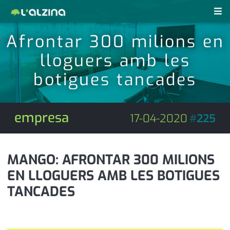
Afrontar 300 milions en
notícies
lloguers amb les
últimes notícies
revistes pdf
botigues tancades
activitats
anunciants
agenda
empresa
17-04-2020
#
225
subscripció
cultura
d'interès
economia
MANGO: AFRONTAR 300 MILIONS
EN LLOGUERS AMB LES BOTIGUES
empresa
contacte
TANCADES
entrevista
farmàcies
telèfons
esports