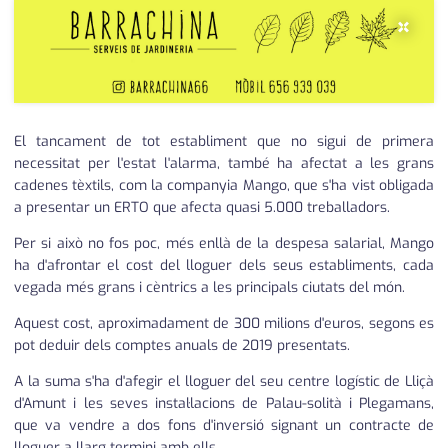
medi ambient
calendari
×
opinió
política
El tancament de tot establiment que no sigui de primera
promo serveis
necessitat per l'estat l'alarma, també ha afectat a les grans
cadenes tèxtils, com la companyia Mango, que s'ha vist obligada
reportatge
a presentar un ERTO que afecta quasi 5.000 treballadors.
salut
Per si això no fos poc, més enllà de la despesa salarial, Mango
ha d'afrontar el cost del lloguer dels seus establiments, cada
serveis
vegada més grans i cèntrics a les principals ciutats del món.
societat
Aquest cost, aproximadament de 300 milions d'euros, segons es
pot deduir dels comptes anuals de 2019 presentats.
successos
A la suma s'ha d'afegir el lloguer del seu centre logístic de Lliçà
urbanisme
d'Amunt i les seves instal·lacions de Palau-solità i Plegamans,
que va vendre a dos fons d'inversió signant un contracte de
editorial
lloguer a llarg termini amb ells.