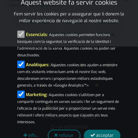
Aquest website fa servir cookies
mascaretes en ple ERTO
Fem servir les cookies per a assegurar que li donem la
millor experiència de navegació al nostre website.
COVID MANGO
EMPRESA
NOTÍCIES
PALAU-SOLITÀ I PLEGAMANS
L'ALZINA
Essencials:
Aquestes cookies permeten funcions
bàsiques com la seguretat, la verificació de la identitat i
l'administració de la xarxa. Aquestes cookies no poden ser
desactivades.
Analítiques:
Aquestes cookies ens ajuden a entendre
com els visitants interactuen amb el nostre lloc web,
descobreixen errors i proporcionen millors estadístiques
generals, a través de «Google Analytics™»
Marketing:
Aquestes cookies s'utilitzen per a
compartir continguts en xarxes socials i fer un seguiment de
info@alzinapalau.cat
l'eficàcia de la publicitat per a proporcionar un servei més
rellevant i oferir millors anuncis que s'ajustin als teus
JPS DISSENY
© 2019-2026
|
interessos.
+34 607753459
info...
refusar
acceptar