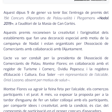
Aquest dijous 9 de gener va tenir lloc l'entrega de premis del
19è Concurs d'Aparadors de Palau-solità i Plegamans
«Nadal
2019»
, a l'auditori de la Masia de Can Cortès.
Aquests premis reconeixen la creativitat i l'originalitat dels
establiments que fan una decoració especial amb motiu de la
campanya de Nadal i estan organitzats per l'Associació de
Comerciants amb col·laboració amb l'Ajuntament.
L'acte va ser conduït per la presidenta de l'Associació de
Comerciants de Palau, Montse Flores; en col·laboració amb el
regidor de Turisme i Comerç, Ovidiu Popescu; i la regidora
d'Educació i Cultura, Eva Soler
—en representació de l'alcalde,
Oriol Lozano, absent per motius de salut—
.
Montse Flores va agrair la feina feta per l'alcalde, els comerços
participants i el jurat. A més, va exposar la proposta per a la
tardor d'enguany de fer un taller col·loqui amb els participants,
per compartir idees i creativitat, amb la condició, és clar, del
compromís de participació en el proper concurs d'aparadors.