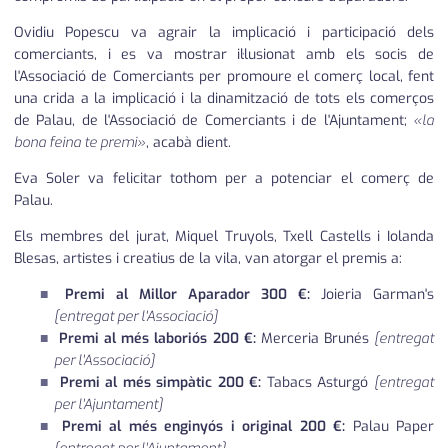
Ovidiu Popescu va agrair la implicació i participació dels
comerciants, i es va mostrar il·lusionat amb els socis de
l'Associació de Comerciants per promoure el comerç local, fent
una crida a la implicació i la dinamització de tots els comerços
de Palau, de l'Associació de Comerciants i de l'Ajuntament;
«la
bona
feina te premi»
, acabà dient.
Eva Soler va felicitar tothom per a potenciar el comerç de
Palau.
Els membres del jurat, Miquel Truyols, Txell Castells i Iolanda
Blesas, artistes i creatius de la vila, van atorgar el premis a:
Premi al Millor Aparador 300 €:
Joieria Garman's
[entregat per l'Associació]
Premi al més laboriós 200 €:
Merceria Brunés
[entregat
per l'Associació]
Premi al més simpàtic 200 €:
Tabacs Asturgó
[entregat
per l'Ajuntament]
Premi al més enginyós i original 200 €:
Palau Paper