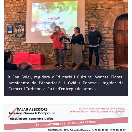
medi ambient
calendari
opinió
política
promo serveis
reportatge
salut
Eva Soler, regidora d'Educació i Cultura; Montse Flores,
serveis
presidenta de l'Associació; i Ovidiu Popescu, regidor de
Comerç i Turisme, a l'acte d'entrega de premis.
societat
successos
×
urbanisme
editorial