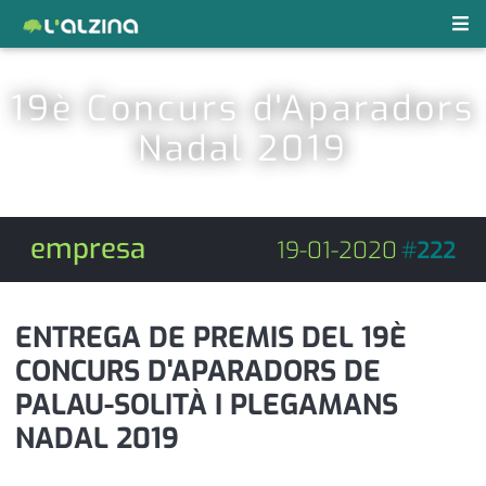
notícies
19è Concurs d'Aparadors
últimes notícies
Nadal 2019
revistes pdf
activitats
anunciants
agenda
empresa
19-01-2020
#
222
subscripció
cultura
d'interès
economia
ENTREGA DE PREMIS DEL 19È
CONCURS D'APARADORS DE
empresa
contacte
PALAU-SOLITÀ I PLEGAMANS
entrevista
farmàcies
NADAL 2019
telèfons
esports