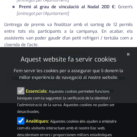
[entregat per l'Ajuntament]
Premi al grau de vinculació al Nadal 200 €:
Green's
[entregat per l'Ajuntament]
L'entrega de premis va finalitzar amb el sorteig de 12 pernils
entre tots els participants a la campanya. En acabar, els
assistents van poder gaudir d'un petit refrigeri / tertúlia com a
cloenda de l'acte.
×
Aquest website fa servir cookies
GALERIA
Fem servir les cookies per a assegurar que li donem la
millor experiència de navegació al nostre website.
CONCURS APARADORS
EMPRESA
NOTÍCIES
PALAU-SOLITÀ I PLEGAMANS
L'ALZINA
Essencials:
Aquestes cookies permeten funcions
bàsiques com la seguretat, la verificació de la identitat i
l'administració de la xarxa. Aquestes cookies no poden ser
desactivades.
Analítiques:
Aquestes cookies ens ajuden a entendre
com els visitants interactuen amb el nostre lloc web,
descobreixen errors i proporcionen millors estadístiques