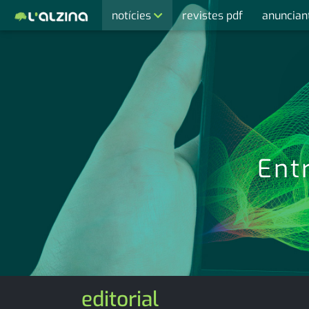
notícies
revistes pdf
anuncian
últimes notícies
activitats
agenda
cultura
economia
Entr
empresa
entrevista
esports
medi ambient
editorial
opinió