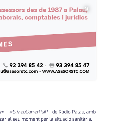
×
r»
—#ElMeuCarrerPsiP—
de Ràdio Palau, amb
zar al seu moment per la situació sanitària.