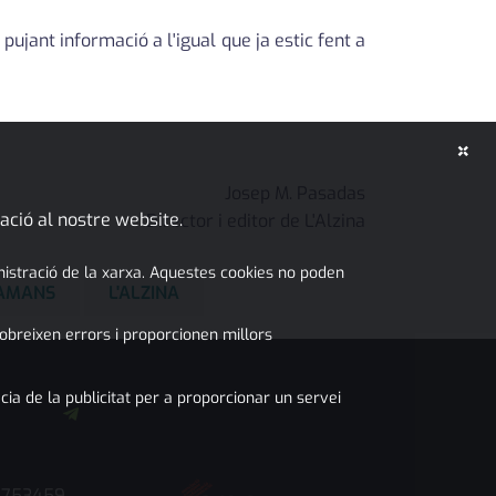
pujant informació a l'igual que ja estic fent a
×
Josep M. Pasadas
ació al nostre website.
Director i editor de L'Alzina
inistració de la xarxa. Aquestes cookies no poden
GAMANS
L'ALZINA
obreixen errors i proporcionen millors
cia de la publicitat per a proporcionar un servei
7753459