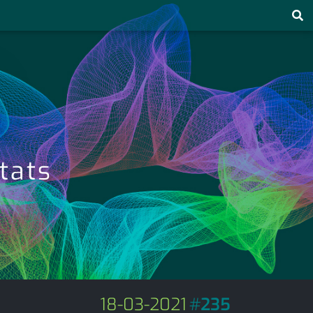
etats
18-03-2021
#
235