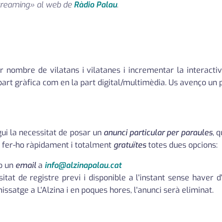
«streaming» al web de
Ràdio Palau
.
 nombre de vilatans i vilatanes i incrementar la interactivit
part gràfica com en la part digital/multimèdia. Us avenço un 
ngui la necessitat de posar un
anunci particular per paraules
, 
 fer-ho ràpidament i totalment
gratuïtes
totes dues opcions:
 o un
email
a
info@alzinapalau.cat
tat de registre previ i disponible a l'instant sense haver d
issatge a L'Alzina i en poques hores, l'anunci serà eliminat.