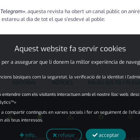
Telegram»
, aquesta revista ha obert un canal públic on aniré 
i estareu al dia de tot el que s'esdevé al poble:
Aquest website fa servir cookies
 per a assegurar que li donem la millor experiència de naveg
ons bàsiques com la seguretat, la verificació de la identitat i l'adm
EDITORIAL
NOTÍCIES
PALAU-SOLITÀ I PLE
 entendre com els visitants interactuen amb el nostre lloc web, desc
lytics™»
 a compartir continguts en xarxes socials i fer un seguiment de l'eficà
in als teus interessos.
info...
refusar
acceptar
JPS DISSENY
© 2019-2026
+34 60
|