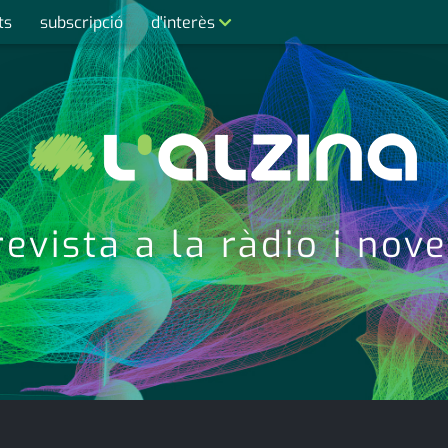
ts
subscripció
d'interès
contacte
farmàcies
telèfons
calendari
evista a la ràdio i nov