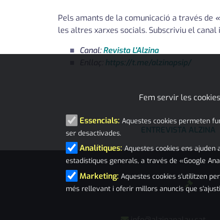
Pels amants de la comunicació a través de
«
les altres xarxes socials. Subscriviu el canal 
Canal:
Revista L'Alzina
Enllaç:
https://t.me/alzinapsip/
Fem servir les cookies
Essencials:
Aquestes cookies permeten funci
ENTREVISTA ALZINA
ser desactivades.
Analítiques:
Aquestes cookies ens ajuden a
estadístiques generals, a través de «Google Ana
Marketing:
Aquestes cookies s'utilitzen per
més rellevant i oferir millors anuncis que s'ajust
info@alzinapalau.cat