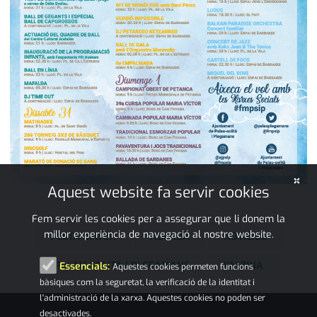
×
Aquest website fa servir cookies
Fem servir les cookies per a assegurar que li donem la
millor experiència de navegació al nostre website.
FESTA MAJOR
AGENDA
NOTÍCIES
PALAU-SOLITÀ I PLEGAMANS
L'ALZINA
Essencials:
Aquestes cookies permeten funcions
bàsiques com la seguretat, la verificació de la identitat i
l'administració de la xarxa. Aquestes cookies no poden ser
desactivades.