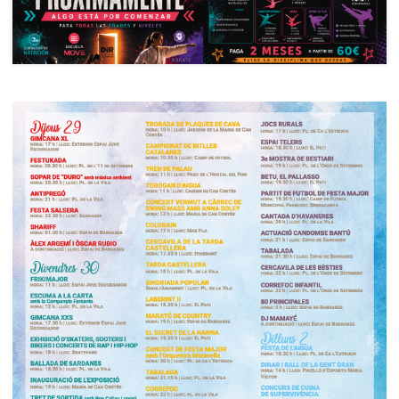
medi ambient
calendari
opinió
política
promo serveis
reportatge
salut
serveis
societat
successos
urbanisme
editorial