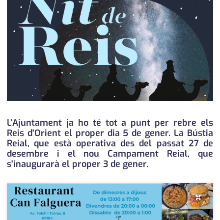
medi ambient
calendari
opinió
política
promo serveis
reportatge
salut
L'Ajuntament ja ho té tot a punt per rebre els
Reis d'Orient el proper dia 5 de gener. La Bústia
serveis
Reial, que està operativa des del passat 27 de
desembre i el nou Campament Reial, que
societat
s'inaugurarà el proper 3 de gener.
successos
×
urbanisme
editorial