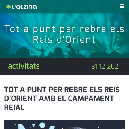
notícies
Tot a punt per rebre els
últimes notícies
Reis d'Orient
revistes pdf
activitats
anunciants
agenda
activitats
31-12-2021
subscripció
cultura
d'interès
economia
TOT A PUNT PER REBRE ELS REIS
D'ORIENT AMB EL CAMPAMENT
empresa
contacte
REIAL
entrevista
farmàcies
telèfons
esports