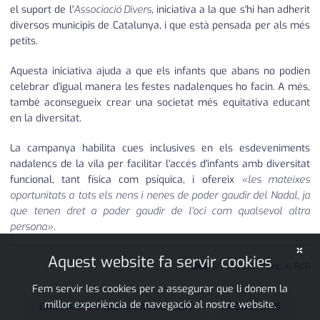
el suport de l'
Associació Divers
, iniciativa a la que s'hi han adherit
diversos municipis de Catalunya, i que està pensada per als més
petits.
Aquesta iniciativa ajuda a que els infants que abans no podien
celebrar d'igual manera les festes nadalenques ho facin. A més,
també aconsegueix crear una societat més equitativa educant
en la diversitat.
La campanya habilita cues inclusives en els esdeveniments
nadalencs de la vila per facilitar l'accés d'infants amb diversitat
funcional, tant física com psíquica, i ofereix
«les mateixes
oportunitats a tots els nens i nenes de poder gaudir del Nadal, ja
que tenen dret a poder gaudir de l'oci com qualsevol altra
persona»
.
×
Aquest website fa servir cookies
JMP
30
•
12
•
2021
|
Font:
Aj PsiP
Fem servir les cookies per a assegurar que li donem la
millor experiència de navegació al nostre website.
CAMPAMENT REIAL CAVALCADA
ACTIVITATS