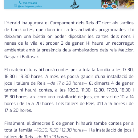
L'Herald inaugurarà el Campament dels Reis d'Orient als Jardins
de Can Cortès, que dona inici a les activitats programades i hi
deixaran una bústia on poder dipositar les cartes dels nens i
nenes de la vila, el proper 3 de gener. Hi haurà un recorregut
ambientat amb la presència dels ambaixadors dels reis Melcior,
Gaspar i Baltasar.
El mateix dilluns hi haurà contes per a tota la família a les 17:30,
18:30 i 19:30 hores. A més, es podrà gaudir d'una instal·lació de
jocs i tallers de Reis
—de 17 a 20 hores—
. El dimarts 4 de gener
també hi haurà contes, a les 10:30, 11:30, 12:30, 17:30, 18:30 i
19:30 hores, així com una instal·lació de jocs, en horari de 10 a 14
hores i de 16 a 20 hores. I els tallers de Reis, d'11 a 14 hores i de
17 a 20 hores.
Finalment, el dimecres 5 de gener, hi haurà també contes per a
tota la família
—10:30, 11:30 i 12:30 hores—
, i la instal·lació de jocs i
tallers de Reis
—de 10 a 13 hores—
.