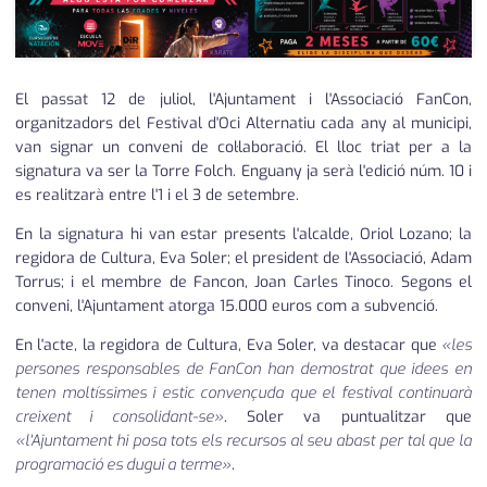
El passat 12 de juliol, l'Ajuntament i l'Associació FanCon,
organitzadors del Festival d'Oci Alternatiu cada any al municipi,
van signar un conveni de col·laboració. El lloc triat per a la
signatura va ser la Torre Folch. Enguany ja serà l'edició núm. 10 i
es realitzarà entre l'1 i el 3 de setembre.
En la signatura hi van estar presents l'alcalde, Oriol Lozano; la
regidora de Cultura, Eva Soler; el president de l'Associació, Adam
Torrus; i el membre de Fancon, Joan Carles Tinoco. Segons el
conveni, l'Ajuntament atorga 15.000 euros com a subvenció.
En l'acte, la regidora de Cultura, Eva Soler, va destacar que
«les
persones responsables de FanCon han demostrat que idees en
tenen moltíssimes i estic convençuda que el festival continuarà
creixent i consolidant-se»
. Soler va puntualitzar que
«l'Ajuntament hi posa tots els recursos al seu abast per tal que la
programació es dugui a terme»
.