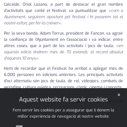
L'alcalde, Oriol Lozano, a part de destacar el gran nombre
d'activitats que conté el festival, va puntualitzar que
«com a
Ajuntament, seguirem apostant pel festival i hi posarem tot el
nostre esforç per fer-lo créixer»
.
Per la seva banda, Adam Torrus, president de Fancon, va agrair
la confiança de l'Ajuntament en l'associació i va indicar, entre
altres coses, que a part de les activitats i jocs de taula,
«en
aquesta edició tindrem més de 70 estands, el record absolut
d'aquests 10 anys»
.
Hem de recordar que el Festival ha arribat a aplegar més de
6.000 persones en edicions anteriors. Les principals activitats
d'oci alternatiu són jocs de taula, de rol, videojocs, combats de
wrestling, cultura asiàtica, recreacions, còmic, cinema i concerts.
×
Aquest website fa servir cookies
JMP
13
•
07
•
2023
|
Font:
Aj PsiP
Fem servir les cookies per a assegurar que li donem la
millor experiència de navegació al nostre website.
FANCON
ACTIVITATS
NOTÍCIES