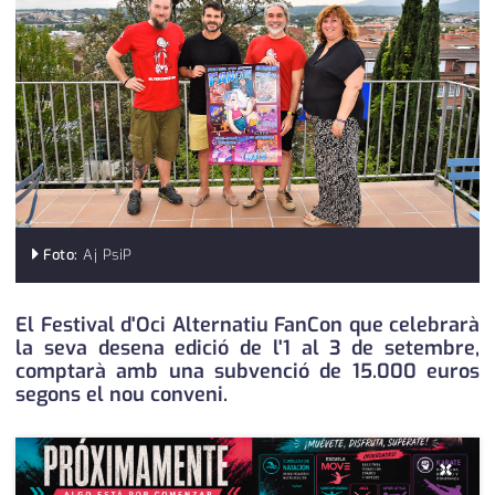
medi ambient
calendari
opinió
política
promo serveis
reportatge
salut
Foto:
Aj PsiP
serveis
El Festival d'Oci Alternatiu FanCon que celebrarà
la seva desena edició de l'1 al 3 de setembre,
societat
comptarà amb una subvenció de 15.000 euros
segons el nou conveni.
successos
urbanisme
×
editorial