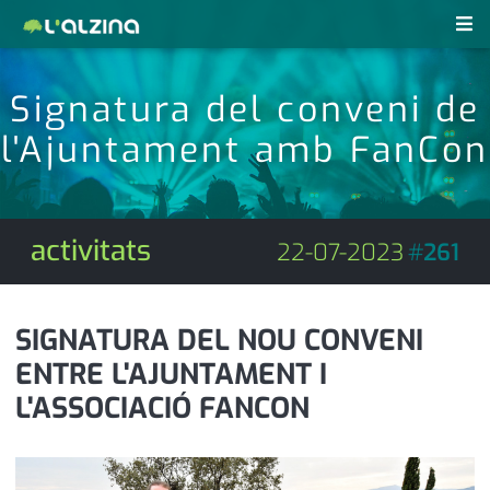
notícies
Signatura del conveni de
últimes notícies
l'Ajuntament amb FanCon
revistes pdf
activitats
anunciants
agenda
activitats
22-07-2023
#
261
subscripció
cultura
d'interès
economia
SIGNATURA DEL NOU CONVENI
ENTRE L'AJUNTAMENT I
empresa
contacte
L'ASSOCIACIÓ FANCON
entrevista
farmàcies
telèfons
esports