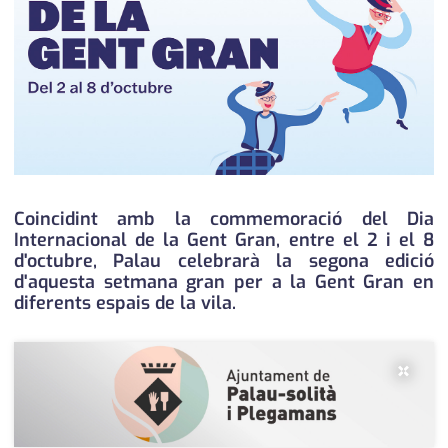
medi ambient
calendari
opinió
política
promo serveis
reportatge
Coincidint amb la commemoració del Dia
salut
Internacional de la Gent Gran, entre el 2 i el 8
d'octubre, Palau celebrarà la segona edició
serveis
d'aquesta setmana gran per a la Gent Gran en
diferents espais de la vila.
societat
successos
×
urbanisme
editorial