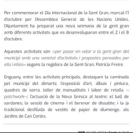
Per commemorar el Dia Internacional de la Gent Gran, marcat l'1
d'octubre per l'Assemblea General de les Nacions Unides,
l'Ajuntament ha preparat una nova setmana de la gent gran
amb diferents activitats que es desenvoluparan entre el 2 i el 8
d'octubre.
Aquestes activitats són
«per posar en valor a la gent gran del
municipi amb una varietat d'activitats i propostes pensades per
ells i elles»
segons la regidora de la Gent Gran, Patrícia Freire.
Enguany, entre les activitats principals, destaquen la caminada
pel municipi del dimarts; l'exposició d'art, dibuix i pintura,
quadres de sorra, taller de manualitats i labor de retalls
—
patchwork—
; l'actuació de la Nova Gresca al teatre; el ball de
sardanes; la sessió de cinema i el berenar de dissabte; i la ja
tradicional desfilada de vestits de paper de diumenge, als
Jardins de Can Cortès.
JMP
26
•
09
•
2023
|
Font:
Aj PsiP