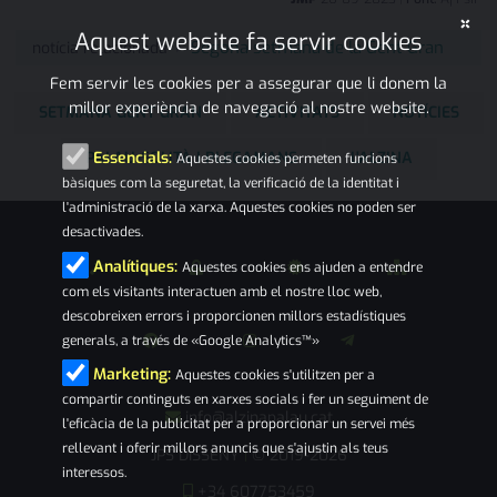
×
Aquest website fa servir cookies
Segona setmana de la Gent Gran
notícia relacionada
Fem servir les cookies per a assegurar que li donem la
millor experiència de navegació al nostre website.
SETMANA GENT GRAN
ACTIVITATS
NOTÍCIES
PALAU-SOLITÀ I PLEGAMANS
L'ALZINA
Essencials:
Aquestes cookies permeten funcions
bàsiques com la seguretat, la verificació de la identitat i
l'administració de la xarxa. Aquestes cookies no poden ser
desactivades.
Analítiques:
Aquestes cookies ens ajuden a entendre
com els visitants interactuen amb el nostre lloc web,
descobreixen errors i proporcionen millors estadístiques
generals, a través de «Google Analytics™»
Marketing:
Aquestes cookies s'utilitzen per a
compartir continguts en xarxes socials i fer un seguiment de
info@alzinapalau.cat
l'eficàcia de la publicitat per a proporcionar un servei més
rellevant i oferir millors anuncis que s'ajustin als teus
JPS DISSENY
© 2019-2026
|
interessos.
+34 607753459