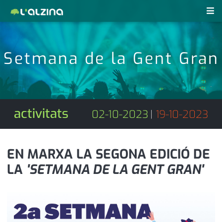
notícies
Setmana de la Gent Gran
últimes notícies
revistes pdf
activitats
anunciants
agenda
activitats
02-10-2023
|
19-10-2023
subscripció
cultura
d'interès
economia
EN MARXA LA SEGONA EDICIÓ DE
LA
'SETMANA DE LA GENT GRAN'
empresa
contacte
entrevista
farmàcies
telèfons
esports