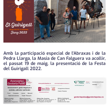
medi ambient
calendari
opinió
política
promo serveis
reportatge
Amb la participació especial de l'Abraxas i de la
salut
Pedra Llarga, la Masia de Can Falguera va acollir,
el passat 19 de maig, la presentació de la Festa
serveis
del Guirigall 2022.
societat
×
successos
urbanisme
editorial