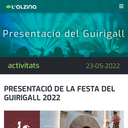
notícies
Presentació del Guirigall
últimes notícies
revistes pdf
activitats
anunciants
agenda
activitats
23-05-2022
subscripció
cultura
d'interès
economia
PRESENTACIÓ DE LA FESTA DEL
GUIRIGALL 2022
empresa
contacte
entrevista
farmàcies
telèfons
esports