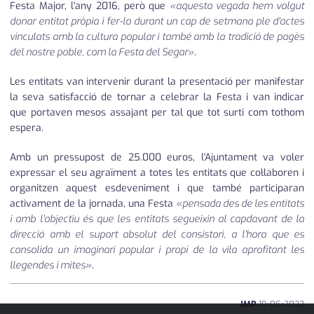
Festa Major, l'any 2016, però que
«aquesta vegada hem volgut
donar entitat pròpia i fer-lo durant un cap de setmana ple d'actes
vinculats amb la cultura popular i també amb la tradició de pagès
del nostre poble, com la Festa del Segar»
.
Les entitats van intervenir durant la presentació per manifestar
la seva satisfacció de tornar a celebrar la Festa i van indicar
que portaven mesos assajant per tal que tot surti com tothom
espera.
Amb un pressupost de 25.000 euros, l'Ajuntament va voler
expressar el seu agraïment a totes les entitats que col·laboren i
organitzen aquest esdeveniment i que també participaran
activament de la jornada, una Festa
«pensada des de les entitats
i amb l'objectiu és que les entitats segueixin al capdavant de la
direcció amb el suport absolut del consistori, a l'hora que es
consolida un imaginari popular i propi de la vila aprofitant les
llegendes i mites»
.
JMP
19
•
05
•
2022