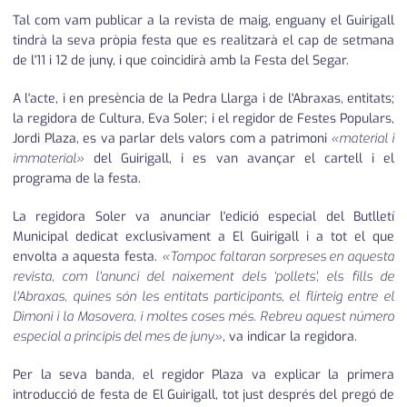
Tal com vam publicar a la revista de maig, enguany el Guirigall
tindrà la seva pròpia festa que es realitzarà el cap de setmana
de l'11 i 12 de juny, i que coincidirà amb la Festa del Segar.
A l'acte, i en presència de la Pedra Llarga i de l'Abraxas, entitats;
la regidora de Cultura, Eva Soler; i el regidor de Festes Populars,
Jordi Plaza, es va parlar dels valors com a patrimoni
«material i
immaterial»
del Guirigall, i es van avançar el cartell i el
programa de la festa.
La regidora Soler va anunciar l'edició especial del Butlletí
Municipal dedicat exclusivament a El Guirigall i a tot el que
envolta a aquesta festa.
«Tampoc faltaran sorpreses en aquesta
revista, com l'anunci del naixement dels ‘pollets', els fills de
l'Abraxas, quines són les entitats participants, el flirteig entre el
Dimoni i la Masovera, i moltes coses més. Rebreu aquest número
especial a principis del mes de juny»
, va indicar la regidora.
Per la seva banda, el regidor Plaza va explicar la primera
introducció de festa de El Guirigall, tot just després del pregó de