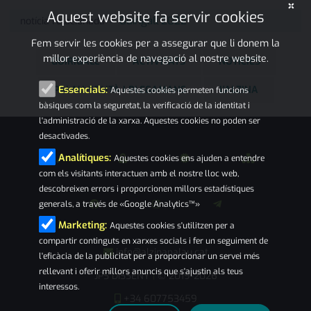
×
Aquest website fa servir cookies
Guirigall 2022
notícia relacionada
Fem servir les cookies per a assegurar que li donem la
millor experiència de navegació al nostre website.
GUIRIGALL
ACTIVITATS
NOTÍCIES
PALAU-SOLITÀ I PLEGAMANS
L'ALZINA
Essencials:
Aquestes cookies permeten funcions
bàsiques com la seguretat, la verificació de la identitat i
l'administració de la xarxa. Aquestes cookies no poden ser
desactivades.
Analítiques:
Aquestes cookies ens ajuden a entendre
com els visitants interactuen amb el nostre lloc web,
descobreixen errors i proporcionen millors estadístiques
generals, a través de «Google Analytics™»
Marketing:
Aquestes cookies s'utilitzen per a
compartir continguts en xarxes socials i fer un seguiment de
info@alzinapalau.cat
l'eficàcia de la publicitat per a proporcionar un servei més
rellevant i oferir millors anuncis que s'ajustin als teus
JPS DISSENY
© 2019-2026
|
interessos.
+34 607753459