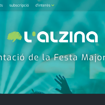
ts
subscripció
d'interès
contacte
farmàcies
telèfons
calendari
ntació de la Festa Majo