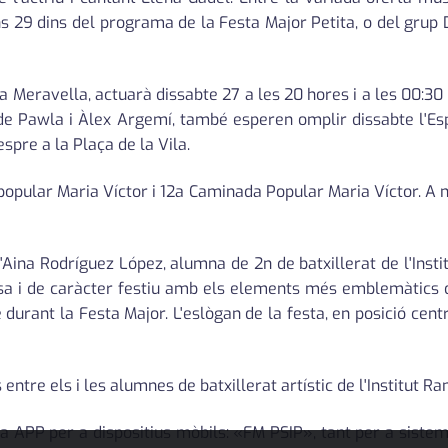
uns 29 dins del programa de la Festa Major Petita, o del grup
ra Meravella, actuarà dissabte 27 a les 20 hores i a les 00:30 
de Pawla i Àlex Argemí, també esperen omplir dissabte l'Esp
espre a la Plaça de la Vila.
opular Maria Víctor i 12a Caminada Popular Maria Víctor. A 
 l'Aina Rodríguez López, alumna de 2n de batxillerat de l'Ins
osa i de caràcter festiu amb els elements més emblemàtics 
 durant la Festa Major. L'eslògan de la festa, en posició cen
 entre els i les alumnes de batxillerat artístic de l'Institut R
va APP per a dispositius mòbils: «FM PSIP», tant per a sis