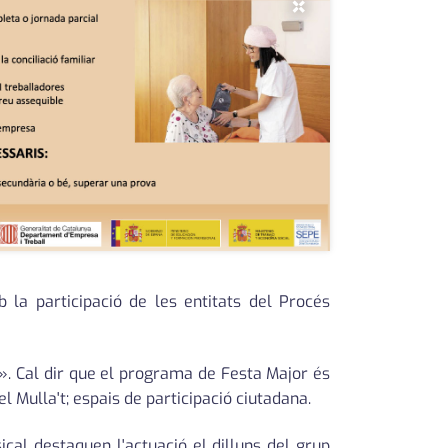
×
 la participació de les entitats del Procés
r». Cal dir que el programa de Festa Major és
l Mulla't; espais de participació ciutadana.
ical destaquen l'actuació el dilluns del grup