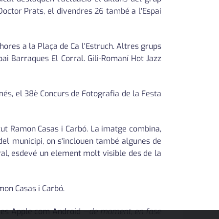
 Doctor Prats, el divendres 26 també a l'Espai
hores a la Plaça de Ca l'Estruch. Altres grups
ai Barraques El Corral. Gili-Romaní Hot Jazz
més, el 38è Concurs de Fotografia de la Festa
titut Ramon Casas i Carbó. La imatge combina,
del municipi, on s'inclouen també algunes de
tral, esdevé un element molt visible des de la
amon Casas i Carbó.
temes Apple com Android
—de moment, en fase