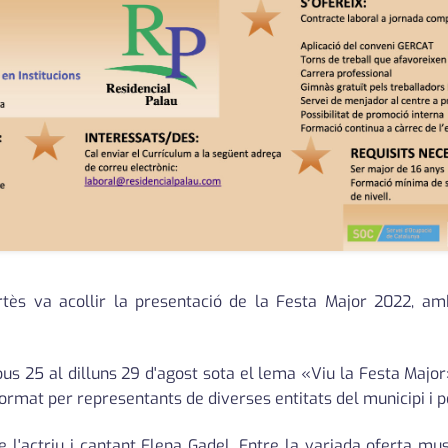
rtès va acollir la presentació de la Festa Major 2022, amb
ous 25 al dilluns 29 d'agost sota el lema «Viu la Festa Majo
format per representants de diverses entitats del municipi i pe
 l'actriu i cantant Elena Gadel. Entre la variada oferta mus