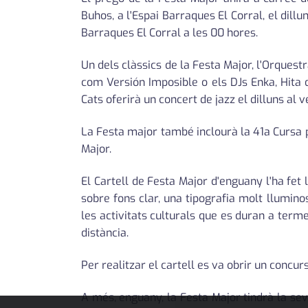
Buhos, a l'Espai Barraques El Corral, el dill
Barraques El Corral a les 00 hores.
Un dels clàssics de la Festa Major, l'Orquest
com Versión Imposible o els DJs Enka, Hita 
Cats oferirà un concert de jazz el dilluns al v
La Festa major també inclourà la 41a Cursa p
Major.
El Cartell de Festa Major d'enguany l'ha fet
sobre fons clar, una tipografia molt llumin
les activitats culturals que es duran a terme
distància.
Per realitzar el cartell es va obrir un concurs
A més, enguany, la Festa Major tindrà la se