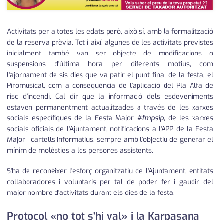
Activitats per a totes les edats però, això sí, amb la formalització
de la reserva prèvia. Tot i així, algunes de les activitats previstes
inicialment també van ser objecte de modificacions o
suspensions d'última hora per diferents motius, com
l'ajornament de sis dies que va patir el punt final de la festa, el
Piromusical, com a conseqüència de l'aplicació del Pla Alfa de
risc d'incendi. Cal dir que la informació dels esdeveniments
estaven permanentment actualitzades a través de les xarxes
socials específiques de la Festa Major
#fmpsip
, de les xarxes
socials oficials de l'Ajuntament, notificacions a l'APP de la Festa
Major i cartells informatius, sempre amb l'objectiu de generar el
mínim de molèsties a les persones assistents.
S'ha de reconèixer l'esforç organitzatiu de l'Ajuntament, entitats
col·laboradores i voluntaris per tal de poder fer i gaudir del
major nombre d'activitats durant els dies de la festa.
Protocol «no tot s'hi val» i la Karpasana