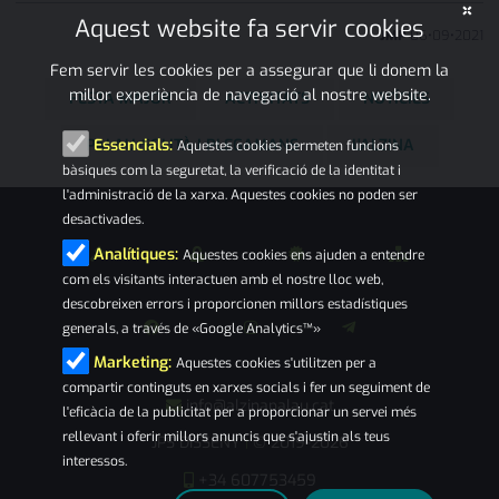
×
Aquest website fa servir cookies
JMP
06
•
09
•
2021
Fem servir les cookies per a assegurar que li donem la
millor experiència de navegació al nostre website.
FESTA MAJOR
ACTIVITATS
NOTÍCIES
PALAU-SOLITÀ I PLEGAMANS
L'ALZINA
Essencials:
Aquestes cookies permeten funcions
bàsiques com la seguretat, la verificació de la identitat i
l'administració de la xarxa. Aquestes cookies no poden ser
desactivades.
Analítiques:
Aquestes cookies ens ajuden a entendre
com els visitants interactuen amb el nostre lloc web,
descobreixen errors i proporcionen millors estadístiques
generals, a través de «Google Analytics™»
Marketing:
Aquestes cookies s'utilitzen per a
compartir continguts en xarxes socials i fer un seguiment de
info@alzinapalau.cat
l'eficàcia de la publicitat per a proporcionar un servei més
rellevant i oferir millors anuncis que s'ajustin als teus
JPS DISSENY
© 2019-2026
|
interessos.
+34 607753459