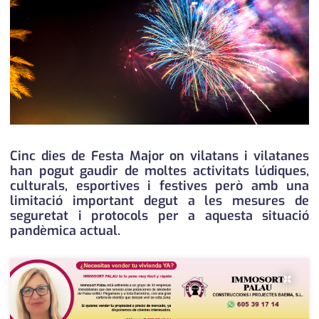
medi ambient
calendari
opinió
política
promo serveis
reportatge
Cinc dies de Festa Major on vilatans i vilatanes
salut
han pogut gaudir de moltes activitats lúdiques,
culturals, esportives i festives però amb una
serveis
limitació important degut a les mesures de
seguretat i protocols per a aquesta situació
societat
pandèmica actual.
successos
×
urbanisme
editorial