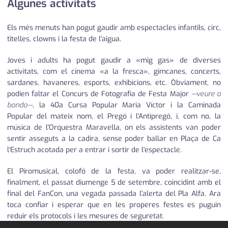
Algunes activitats
Els més menuts han pogut gaudir amb espectacles infantils, circ,
titelles, clowns i la festa de l'aigua.
Joves i adults ha pogut gaudir a «mig gas» de diverses
activitats, com el cinema «a la fresca», gimcanes, concerts,
sardanes, havaneres, esports, exhibicions, etc. Òbviament, no
podien faltar el Concurs de Fotografia de Festa Major
—veure a
banda—
, la 40a Cursa Popular Maria Víctor i la Caminada
Popular del mateix nom, el Pregó i l'Antipregó, i, com no, la
música de l'Orquestra Maravella, on els assistents van poder
sentir asseguts a la cadira, sense poder ballar en Plaça de Ca
l'Estruch acotada per a entrar i sortir de l'espectacle.
El Piromusical, colofó de la festa, va poder realitzar-se,
finalment, el passat diumenge 5 de setembre, coincidint amb el
final del FanCon, una vegada passada l'alerta del Pla Alfa. Ara
toca confiar i esperar que en les properes festes es puguin
reduir els protocols i les mesures de seguretat.