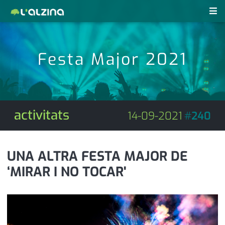
notícies
Festa Major 2021
últimes notícies
revistes pdf
activitats
anunciants
agenda
activitats
14-09-2021
#
240
subscripció
cultura
d'interès
economia
UNA ALTRA FESTA MAJOR DE
‘MIRAR I NO TOCAR'
empresa
contacte
entrevista
farmàcies
telèfons
esports