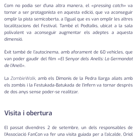
Com no podia ser d'una altra manera, el
«pressing catch»
va
tornar a ser protagonista en aquesta edició, que va aconseguir
omplir la pista semicoberta, a l'igual que es van omplir les altres
localitzacions del Festival. També el Podtalks, ubicat a la sala
polivalent va aconseguir augmentar els adeptes a aquesta
dimensió.
Èxit també de l'autocinema, amb aforament de 60 vehicles, que
van poder gaudir del film
«El Senyor dels Anells: La Germandat
de l'Anell»
.
La
ZombieWalk
, amb els Dimonis de la Pedra llarga aliats amb
els zombis i la Festukada-Batukada de l'infern va tornar després
de dos anys sense poder-se realitzar.
Visita i obertura
El passat divendres 2 de setembre, un dels responsables de
l'Associació FanCon va fer una visita guiada per a l'alcalde, Oriol