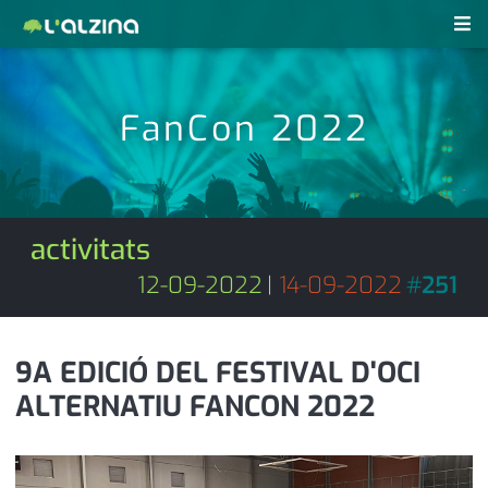
notícies
FanCon 2022
últimes notícies
revistes pdf
activitats
anunciants
agenda
activitats
subscripció
cultura
12-09-2022
|
14-09-2022
#
251
d'interès
economia
9A EDICIÓ DEL FESTIVAL D'OCI
empresa
contacte
ALTERNATIU FANCON 2022
entrevista
farmàcies
telèfons
esports