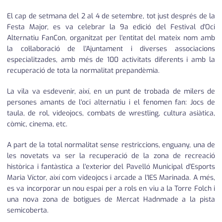
El cap de setmana del 2 al 4 de setembre, tot just després de la
Festa Major, es va celebrar la 9a edició del Festival d'Oci
Alternatiu FanCon, organitzat per l'entitat del mateix nom amb
la col·laboració de l'Ajuntament i diverses associacions
especialitzades, amb més de 100 activitats diferents i amb la
recuperació de tota la normalitat prepandèmia.
La vila va esdevenir, així, en un punt de trobada de milers de
persones amants de l'oci alternatiu i el fenomen fan: Jocs de
taula, de rol, videojocs, combats de wrestling, cultura asiàtica,
còmic, cinema, etc.
A part de la total normalitat sense restriccions, enguany, una de
les novetats va ser la recuperació de la zona de recreació
històrica i fantàstica a l'exterior del Pavelló Municipal d'Esports
Maria Víctor, així com videojocs i arcade a l'IES Marinada. A més,
es va incorporar un nou espai per a rols en viu a la Torre Folch i
una nova zona de botigues de Mercat Hadnmade a la pista
semicoberta.