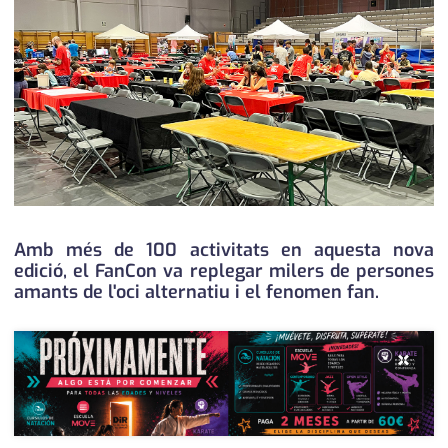
medi ambient
calendari
opinió
política
promo serveis
reportatge
salut
Amb més de 100 activitats en aquesta nova
edició, el FanCon va replegar milers de persones
serveis
amants de l'oci alternatiu i el fenomen fan.
societat
×
successos
urbanisme
editorial