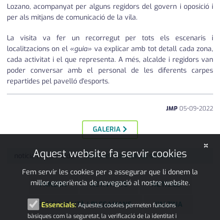
Lozano, acompanyat per alguns regidors del govern i oposició i
per als mitjans de comunicació de la vila.
La visita va fer un recorregut per tots els escenaris i
localitzacions on el
«guia»
va explicar amb tot detall cada zona,
cada activitat i el que representa. A més, alcalde i regidors van
poder conversar amb el personal de les diferents carpes
repartides pel pavelló d'esports.
JMP
05
•
09
•
2022
GALERIA
×
Aquest website fa servir cookies
Torna el FanCon al setembre
notícia relacionada
Fem servir les cookies per a assegurar que li donem la
millor experiència de navegació al nostre website.
FANCON
ACTIVITATS
NOTÍCIES
PALAU-SOLITÀ I PLEGAMANS
L'ALZINA
Essencials:
Aquestes cookies permeten funcions
bàsiques com la seguretat, la verificació de la identitat i