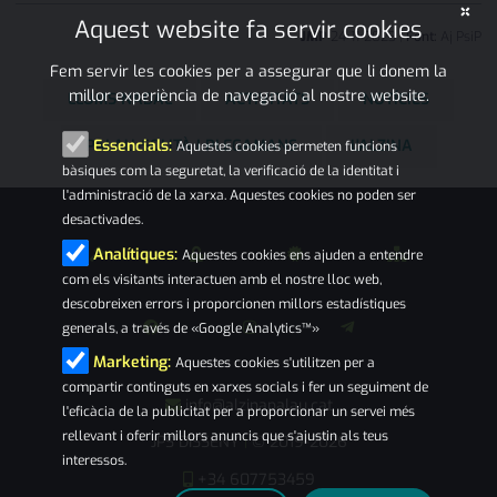
×
Aquest website fa servir cookies
JMP
24
•
11
•
2023
|
Font:
Aj PsiP
Fem servir les cookies per a assegurar que li donem la
millor experiència de navegació al nostre website.
LLUMS NADAL
ACTIVITATS
NOTÍCIES
PALAU-SOLITÀ I PLEGAMANS
L'ALZINA
Essencials:
Aquestes cookies permeten funcions
bàsiques com la seguretat, la verificació de la identitat i
l'administració de la xarxa. Aquestes cookies no poden ser
desactivades.
Analítiques:
Aquestes cookies ens ajuden a entendre
com els visitants interactuen amb el nostre lloc web,
descobreixen errors i proporcionen millors estadístiques
generals, a través de «Google Analytics™»
Marketing:
Aquestes cookies s'utilitzen per a
compartir continguts en xarxes socials i fer un seguiment de
info@alzinapalau.cat
l'eficàcia de la publicitat per a proporcionar un servei més
rellevant i oferir millors anuncis que s'ajustin als teus
JPS DISSENY
© 2019-2026
|
interessos.
+34 607753459