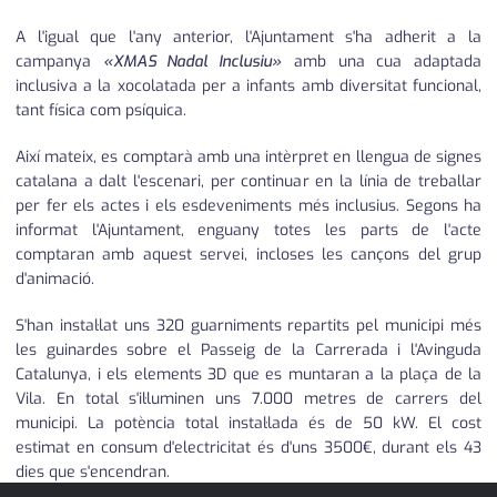
A l'igual que l'any anterior, l'Ajuntament s'ha adherit a la
campanya
«XMAS Nadal Inclusiu»
amb una cua adaptada
inclusiva a la xocolatada per a infants amb diversitat funcional,
tant física com psíquica.
Així mateix, es comptarà amb una intèrpret en llengua de signes
catalana a dalt l'escenari, per continuar en la línia de treballar
per fer els actes i els esdeveniments més inclusius. Segons ha
informat l'Ajuntament, enguany totes les parts de l'acte
comptaran amb aquest servei, incloses les cançons del grup
d'animació.
S'han instal·lat uns 320 guarniments repartits pel municipi més
les guinardes sobre el Passeig de la Carrerada i l'Avinguda
Catalunya, i els elements 3D que es muntaran a la plaça de la
Vila. En total s'il·luminen uns 7.000 metres de carrers del
municipi. La potència total instal·lada és de 50 kW. El cost
estimat en consum d'electricitat és d'uns 3500€, durant els 43
dies que s'encendran.