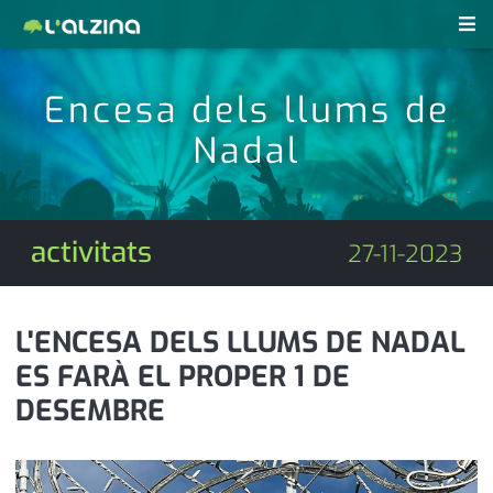
notícies
Encesa dels llums de
últimes notícies
Nadal
revistes pdf
activitats
anunciants
agenda
activitats
27-11-2023
subscripció
cultura
d'interès
economia
L'ENCESA DELS LLUMS DE NADAL
ES FARÀ EL PROPER 1 DE
empresa
contacte
DESEMBRE
entrevista
farmàcies
telèfons
esports