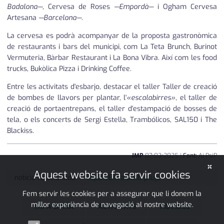
Badalona—
, Cervesa de Roses
—Empordà—
i Ogham Cervesa
Artesana
—Barcelona—
.
La cervesa es podrà acompanyar de la proposta gastronòmica
de restaurants i bars del municipi, com La Teta Brunch, Burinot
Vermuteria, Bàrbar Restaurant i La Bona Vibra. Així com les food
trucks, Bukòlica Pizza i Drinking Coffee.
Entre les activitats d'esbarjo, destacar el taller Taller de creació
de bombes de llavors per plantar, l'
«escalabirres»
, el taller de
creació de portaentrepans, el taller d'estampació de bosses de
tela, o els concerts de Sergi Estella, Trambólicos, SAL150 i The
Blackiss.
JMP
07
•
03
•
2025
|
Font:
Aj PsiP
×
Aquest website fa servir cookies
Tapa'n'Birra amb pluja
notícia relacionada
Fem servir les cookies per a assegurar que li donem la
millor experiència de navegació al nostre website.
TAPA BIRRA
ACTIVITATS
NOTÍCIES