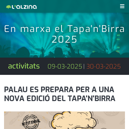
notícies
En marxa el Tapa'n'Birra
últimes notícies
2025
revistes pdf
activitats
anunciants
agenda
activitats
09-03-2025
|
30-03-2025
subscripció
cultura
d'interès
economia
PALAU ES PREPARA PER A UNA
NOVA EDICIÓ DEL TAPA'N'BIRRA
empresa
contacte
entrevista
farmàcies
telèfons
esports