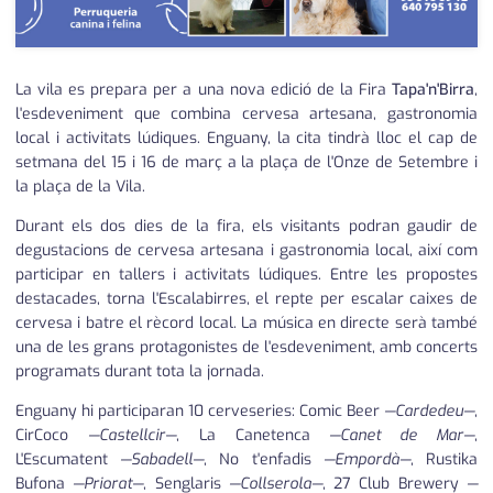
La vila es prepara per a una nova edició de la Fira
Tapa'n'Birra
,
l'esdeveniment que combina cervesa artesana, gastronomia
local i activitats lúdiques. Enguany, la cita tindrà lloc el cap de
setmana del 15 i 16 de març a la plaça de l'Onze de Setembre i
la plaça de la Vila.
Durant els dos dies de la fira, els visitants podran gaudir de
degustacions de cervesa artesana i gastronomia local, així com
participar en tallers i activitats lúdiques. Entre les propostes
destacades, torna l'Escalabirres, el repte per escalar caixes de
cervesa i batre el rècord local. La música en directe serà també
una de les grans protagonistes de l'esdeveniment, amb concerts
programats durant tota la jornada.
Enguany hi participaran 10 cerveseries: Comic Beer
—Cardedeu—
,
CirCoco
—Castellcir—
, La Canetenca
—Canet de Mar—
,
L'Escumatent
—Sabadell—
, No t'enfadis
—Empordà—
, Rustika
Bufona
—Priorat—
, Senglaris
—Collserola—
, 27 Club Brewery
—