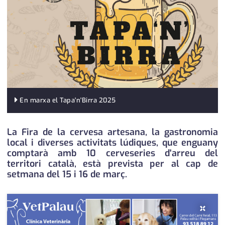
medi ambient
calendari
opinió
política
promo serveis
reportatge
En marxa el Tapa'n'Birra 2025
salut
La Fira de la cervesa artesana, la gastronomia
serveis
local i diverses activitats lúdiques, que enguany
comptarà amb 10 cerveseries d'arreu del
societat
territori català, està prevista per al cap de
setmana del 15 i 16 de març.
successos
urbanisme
×
editorial