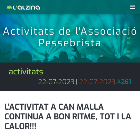
notícies
Activitats de l'Associació
últimes notícies
Pessebrista
revistes pdf
activitats
anunciants
agenda
activitats
subscripció
cultura
22-07-2023
|
22-07-2023
#
261
d'interès
economia
L'ACTIVITAT A CAN MALLA
empresa
contacte
CONTINUA A BON RITME, TOT I LA
entrevista
farmàcies
CALOR!!!
telèfons
esports