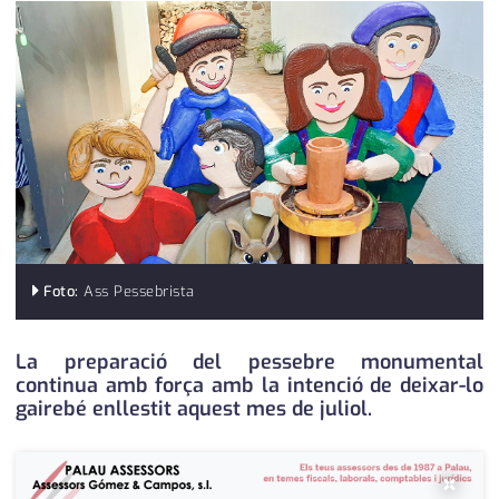
medi ambient
calendari
opinió
política
promo serveis
reportatge
salut
Foto:
Ass Pessebrista
serveis
societat
La preparació del pessebre monumental
continua amb força amb la intenció de deixar-lo
successos
gairebé enllestit aquest mes de juliol.
urbanisme
×
editorial