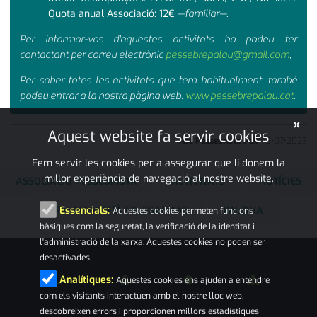
Quota anual Associació: 12€
—familiar—
.
Per informar-vos d'aquestes activitats ho podeu fer
contactant per correu electrònic
pessebrepalau@gmail.com
,
Per saber totes les activitats que fem habitualment, també
podeu entrar a la nostra pàgina web:
www.pessebrepalau.cat
.
×
Aquest website fa servir cookies
Ass Pessebrista PsiP
13
•
07
•
2023
Fem servir les cookies per a assegurar que li donem la
millor experiència de navegació al nostre website.
ASSOCIACIÓ PESSEBRISTA
ACTIVITATS
NOTÍCIES
PALAU-SOLITÀ I PLEGAMANS
L'ALZINA
Essencials:
Aquestes cookies permeten funcions
bàsiques com la seguretat, la verificació de la identitat i
l'administració de la xarxa. Aquestes cookies no poden ser
desactivades.
Analítiques:
Aquestes cookies ens ajuden a entendre
com els visitants interactuen amb el nostre lloc web,
descobreixen errors i proporcionen millors estadístiques