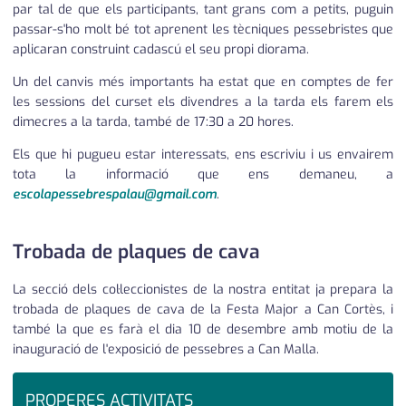
par tal de que els participants, tant grans com a petits, puguin
passar-s'ho molt bé tot aprenent les tècniques pessebristes que
aplicaran construint cadascú el seu propi diorama.
Un del canvis més importants ha estat que en comptes de fer
les sessions del curset els divendres a la tarda els farem els
dimecres a la tarda, també de 17:30 a 20 hores.
Els que hi pugueu estar interessats, ens escriviu i us envairem
tota la informació que ens demaneu, a
escolapessebrespalau@gmail.com
.
Trobada de plaques de cava
La secció dels col·leccionistes de la nostra entitat ja prepara la
trobada de plaques de cava de la Festa Major a Can Cortès, i
també la que es farà el dia 10 de desembre amb motiu de la
inauguració de l'exposició de pessebres a Can Malla.
PROPERES ACTIVITATS