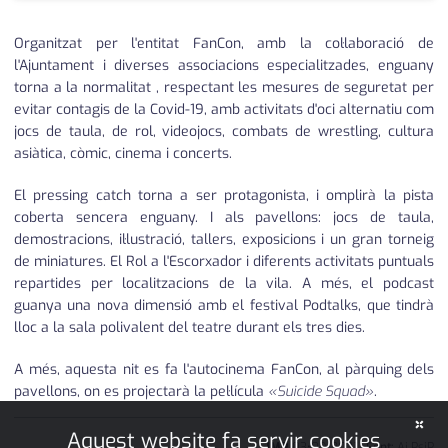
Organitzat per l'entitat FanCon, amb la col·laboració de
l'Ajuntament i diverses associacions especialitzades, enguany
torna a la normalitat , respectant les mesures de seguretat per
evitar contagis de la Covid-19, amb activitats d'oci alternatiu com
jocs de taula, de rol, videojocs, combats de wrestling, cultura
asiàtica, còmic, cinema i concerts.
El pressing catch torna a ser protagonista, i omplirà la pista
coberta sencera enguany. I als pavellons: jocs de taula,
demostracions, il·lustració, tallers, exposicions i un gran torneig
de miniatures. El Rol a l'Escorxador i diferents activitats puntuals
repartides per localitzacions de la vila. A més, el podcast
guanya una nova dimensió amb el festival Podtalks, que tindrà
lloc a la sala polivalent del teatre durant els tres dies.
A més, aquesta nit es fa l'autocinema FanCon, al pàrquing dels
pavellons, on es projectarà la pel·lícula
«Suicide Squad»
.
×
Aquest website fa servir cookies
JMP
03
•
09
•
2021
|
Font:
Aj PsiP