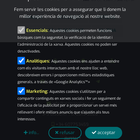
Fem servir les cookies per a assegurar que li donem la
millor experiència de navegació al nostre website.
FANCON
ACTIVITATS
NOTÍCIES
PALAU-SOLITÀ I PLEGAMANS
L'ALZINA
Essencials:
Aquestes cookies permeten funcions
bàsiques com la seguretat, la verificació de la identitat i
l'administració de la xarxa. Aquestes cookies no poden ser
desactivades.
Analítiques:
Aquestes cookies ens ajuden a entendre
com els visitants interactuen amb el nostre lloc web,
descobreixen errors i proporcionen millors estadístiques
generals, a través de «Google Analytics™»
Marketing:
Aquestes cookies s'utilitzen per a
compartir continguts en xarxes socials i fer un seguiment de
info@alzinapalau.cat
l'eficàcia de la publicitat per a proporcionar un servei més
rellevant i oferir millors anuncis que s'ajustin als teus
JPS DISSENY
© 2019-2026
|
interessos.
+34 607753459
info...
refusar
acceptar