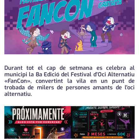
medi ambient
calendari
opinió
política
promo serveis
reportatge
Durant tot el cap de setmana es celebra al
salut
municipi la 8a Edició del Festival d'Oci Alternatiu
«FanCon», convertint la vila en un punt de
serveis
trobada de milers de persones amants de l'oci
alternatiu.
societat
successos
×
urbanisme
editorial