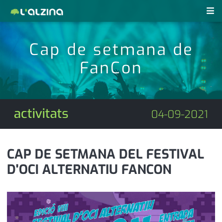
notícies
Cap de setmana de
últimes notícies
FanCon
revistes pdf
activitats
anunciants
agenda
activitats
04-09-2021
subscripció
cultura
d'interès
economia
CAP DE SETMANA DEL FESTIVAL
D'OCI ALTERNATIU FANCON
empresa
contacte
entrevista
farmàcies
telèfons
esports