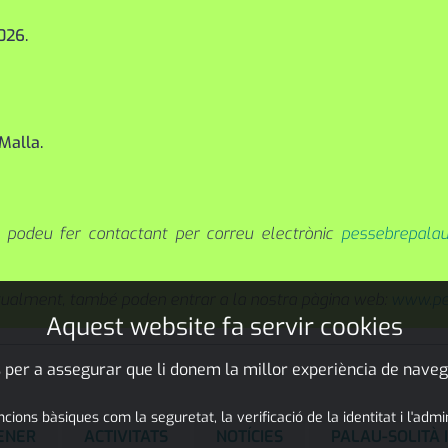
026.
Malla.
o podeu fer contactant per correu electrònic
pessebrepala
itualment, també poden entrar a la nostra pàgina web:
www.pe
Aquest website fa servir cookies
 per a assegurar que li donem la millor experiència de naveg
ons bàsiques com la seguretat, la verificació de la identitat i l'adm
GENER
ACTIVITATS
NOTÍCIES
PALAU-SOLITÀ