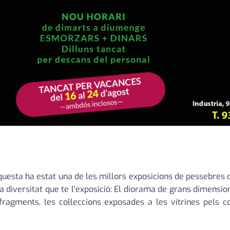
questa ha estat una de les millors exposicions de pessebres q
la diversitat que te l'exposició: El diorama de grans dimension
agments, les col·leccions exposades a les vitrines pels co