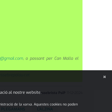
u@gmail.com
, o passant per Can Malla el
ssebrepalau.cat
.
×
ació al nostre website.
Ass Pessebrista PsiP
11
•
12
•
2024
inistració de la xarxa. Aquestes cookies no poden
 I PLEGAMANS
L'ALZINA