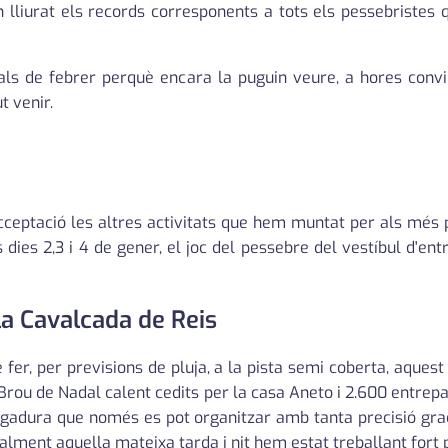
n lliurat els records corresponents a tots els pessebristes
inals de febrer perquè encara la puguin veure, a hores convi
t venir.
eptació les altres activitats que hem muntat per als més p
 dies 2,3 i 4 de gener, el joc del pessebre del vestíbul d'en
 la Cavalcada de Reis
 fer, per previsions de pluja, a la pista semi coberta, aquest
 Brou de Nadal calent cedits per la casa Aneto i 2.600 entrep
rgadura que només es pot organitzar amb tanta precisió grac
ialment aquella mateixa tarda i nit hem estat treballant fort p