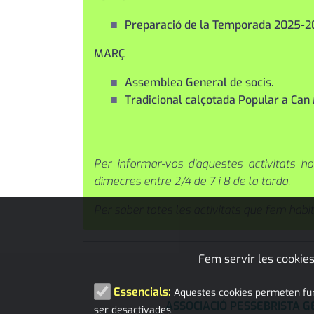
Preparació de la Temporada 2025-2
MARÇ
Assemblea General de socis.
Tradicional calçotada Popular a Can 
Per informar-vos d'aquestes activitats h
dimecres entre 2/4 de 7 i 8 de la tarda.
Per saber totes les activitats que fem hab
Fem servir les cookies
Essencials:
Aquestes cookies permeten funci
ASSOCIACIÓ PESSEBRISTA 
ser desactivades.