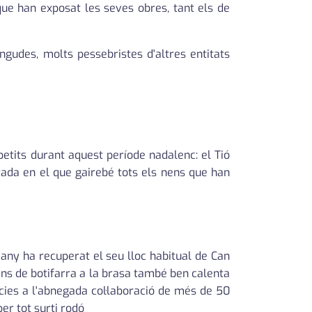
 que han exposat les seves obres, tant els de
ngudes, molts pessebristes d'altres entitats
etits durant aquest període nadalenc: el Tió
trada en el que gairebé tots els nens que han
 any ha recuperat el seu lloc habitual de Can
ans de botifarra a la brasa també ben calenta
ies a l'abnegada col·laboració de més de 50
er tot surti rodó