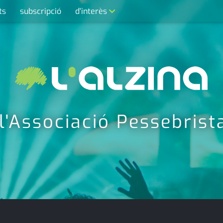
ts
subscripció
d'interès
contacte
farmàcies
telèfons
calendari
 l'Associació Pessebris