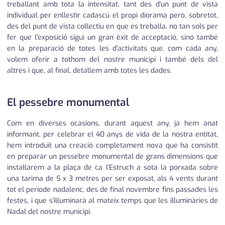
treballant amb tota la intensitat, tant des d'un punt de vista
individual per enllestir cadascú el propi diorama però, sobretot,
des del punt de vista col·lectiu en que es treballa, no tan sols per
fer que l'exposició sigui un gran èxit de acceptació, sinó també
en la preparació de totes les d'activitats que, com cada any,
volem oferir a tothom del nostre municipi i també dels del
altres i que, al final, detallem amb totes les dades.
El pessebre monumental
Com en diverses ocasions, durant aquest any, ja hem anat
informant, per celebrar el 40 anys de vida de la nostra entitat,
hem introduït una creació completament nova que ha consistit
en preparar un pessebre monumental de grans dimensions que
instal·larem a la plaça de ca l'Estruch a sota la porxada sobre
una tarima de 5 x 3 metres per ser exposat, als 4 vents durant
tot el període nadalenc, des de final novembre fins passades les
festes, i que s'il·luminarà al mateix temps que les il·luminàries de
Nadal del nostre municipi.