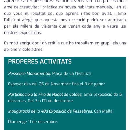
Aprendre a fer pessebres es fàcil si s'encara en un procés molt
amè de creativitat i pràctica de noves habilitats manuals, i en el
que veus el resultat del que aprens i fas ben aviat, i amb
l'al·licient afegit que aquesta nova creació podrà ser admirada
per els milers de visitants que venen cada any a veure les
nostres exposicions.
Es molt enriquidor i divertit ja que ho treballem en grup i els uns
aprenem dels altres.
PROPERES ACTIVITATS
Pessebre Monumental
, Plaça de Ca l'Estruch
Exposat des del 25 de Novembre fins el 8 de gener
Participació a la Fira de Nadal de Caldes
, amb l'exposició de 5
diorames, Del 3 a l'11 de desembre
Inauguració de la 40a Exposició de Pessebres
, Can Malla
Diumenge 11 de desembre: