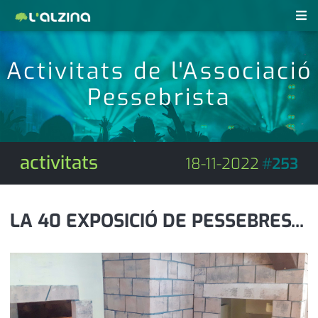
notícies
Activitats de l'Associació
últimes notícies
Pessebrista
revistes pdf
activitats
anunciants
agenda
activitats
18-11-2022
#
253
subscripció
cultura
d'interès
economia
LA 40 EXPOSICIÓ DE PESSEBRES...
empresa
contacte
entrevista
farmàcies
telèfons
esports