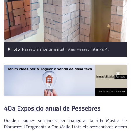
medi ambient
calendari
opinió
política
promo serveis
Foto:
Pessebre monumental | Ass. Pessebrista PsiP
.
reportatge
salut
×
serveis
societat
successos
40a Exposició anual de Pessebres
urbanisme
Queden poques setmanes per inaugurar la 40a Mostra de
Diorames i Fragments a Can Malla i tots els pessebristes estem
editorial