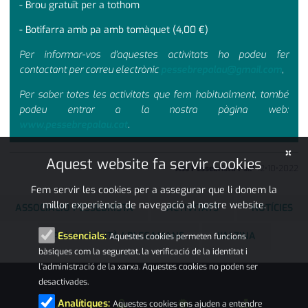
- Brou gratuït per a tothom
- Botifarra amb pa amb tomàquet (4,00 €)
Per informar-vos d'aquestes activitats ho podeu fer
contactant per correu electrònic
pessebrepalau@gmail.com
,
Per saber totes les activitats que fem habitualment, també
podeu entrar a la nostra pàgina web:
www.pessebrepalau.cat
.
×
Aquest website fa servir cookies
Ass Pessebrista PsiP
12
•
10
•
2022
Fem servir les cookies per a assegurar que li donem la
millor experiència de navegació al nostre website.
ASSOCIACIÓ PESSEBRISTA
ACTIVITATS
NOTÍCIES
PALAU-SOLITÀ I PLEGAMANS
L'ALZINA
Essencials:
Aquestes cookies permeten funcions
bàsiques com la seguretat, la verificació de la identitat i
l'administració de la xarxa. Aquestes cookies no poden ser
desactivades.
Analítiques:
Aquestes cookies ens ajuden a entendre