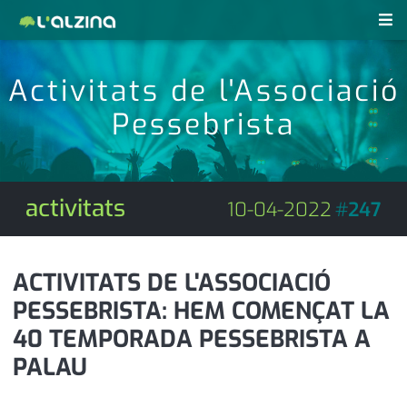
notícies
Activitats de l'Associació
últimes notícies
Pessebrista
revistes pdf
activitats
anunciants
agenda
activitats
10-04-2022
#
247
subscripció
cultura
d'interès
economia
ACTIVITATS DE L'ASSOCIACIÓ
PESSEBRISTA: HEM COMENÇAT LA
empresa
contacte
40 TEMPORADA PESSEBRISTA A
entrevista
farmàcies
PALAU
telèfons
esports