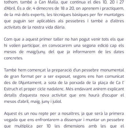
tothom, també a Can Malla, que continua el dies 10, 20 i 27
d'Abril. És a dir, 4 dimecres de 18 a 20, on aprenem i practiquem,
de la mà dels experts, les tècniques bàsiques per fer muntatges
que puguin ser aplicables als pessebres i també a d'altres
activitats de la nostra vida diària.
Com que a aquest primer taller no han pogut venir tots els que
hi volien participar, en convocarem una segona edició cap els
mesos de maig/juny, del que ja informarem de les dates
concretes.
També hem començat la preparació d'un pessebre monumental
de gran format per a ser exposat, segons ens han comunicat
des de l'Ajuntament, a sota de la porxada de la plaça de Ca l'
Estruch el proper cicle nadalenc. Més endavant anirem explicant
detalls d'aquesta nova activitat que ens haurà d'ocupar el
mesos d'abril, maig, juny i juliol.
Aquest és un nou repte per a nosaltres, ja que serà la primera
vegada que ens enfrontarem a dissenyar i muntar un pessebre
que multiplica per 10 les dimensions amb les que el