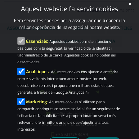
×
Aquest website fa servir cookies
Ass Pessebrista PsiP
18
•
04
•
2022
Fem servir les cookies per a assegurar que li donem la
millor experiència de navegació al nostre website.
ASSOCIACIÓ PESSEBRISTA
ACTIVITATS
NOTÍCIES
PALAU-SOLITÀ I PLEGAMANS
L'ALZINA
Essencials:
Aquestes cookies permeten funcions
bàsiques com la seguretat, la verificació de la identitat i
l'administració de la xarxa. Aquestes cookies no poden ser
desactivades.
Analítiques:
Aquestes cookies ens ajuden a entendre
com els visitants interactuen amb el nostre lloc web,
descobreixen errors i proporcionen millors estadístiques
generals, a través de «Google Analytics™»
Marketing:
Aquestes cookies s'utilitzen per a
compartir continguts en xarxes socials i fer un seguiment de
info@alzinapalau.cat
l'eficàcia de la publicitat per a proporcionar un servei més
rellevant i oferir millors anuncis que s'ajustin als teus
JPS DISSENY
© 2019-2026
|
interessos.
+34 607753459