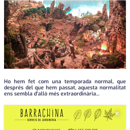
medi ambient
calendari
opinió
política
promo serveis
reportatge
salut
serveis
Ho hem fet com una temporada normal, que
després del que hem passat, aquesta normalitat
societat
ens sembla d'allò més extraordinària...
successos
×
urbanisme
editorial