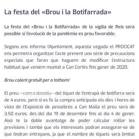
La festa del «Brou i la Botifarrada»
La festa del «Brou i la Botifarrada» de la vigília de Reis serà
possible si l'evolució de la pandèmia es prou favorable.
Segons ens informa l'Ajuntament, aquesta vegada el PROCICAT
ens permetrà organitzar l'acte prenent una sèrie de precaucions
especials que faran que haguem de modificar l'estructura
habitual que veníem muntat a Can Cortès fins gener de 2020.
Brou calent gratuït per a tothom!
El preu
—com a donatiu—
del tiquet de l'entrapà de botifarra serà
de 4 euros, però si es fa la compra anticipada els dies i hores de
vista de l'Exposició de pessebres a Can Malla el preu serà de
3,50 euros, des del dia 19 de desembre fins al dia 4 de gener.
Això te la doble avantatge de poder calcular millor les
previsions i també que els interessats podran assegurar-se de
que tindran entrepans, ja que el nombre de tiquets serà limitat