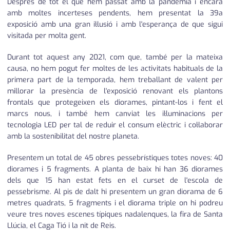
Després de tot el que hem passat amb la pandèmia i encara
amb moltes incerteses pendents, hem presentat la 39a
exposició amb una gran il·lusió i amb l'esperança de que sigui
visitada per molta gent.
Durant tot aquest any 2021, com que, també per la mateixa
causa, no hem pogut fer moltes de les activitats habituals de la
primera part de la temporada, hem treballant de valent per
millorar la presència de l'exposició renovant els plantons
frontals que protegeixen els diorames, pintant-los i fent el
marcs nous, i també hem canviat les il·luminacions per
tecnologia LED per tal de reduir el consum elèctric i col·laborar
amb la sostenibilitat del nostre planeta.
Presentem un total de 45 obres pessebrístiques totes noves: 40
diorames i 5 fragments. A planta de baix hi han 36 diorames
dels que 15 han estat fets en el curset de l'escola de
pessebrisme. Al pis de dalt hi presentem un gran diorama de 6
metres quadrats, 5 fragments i el diorama triple on hi podreu
veure tres noves escenes típiques nadalenques, la fira de Santa
Llúcia, el Caga Tió i la nit de Reis.