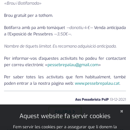
«Brou i Botifarrada»
Brou gratuït per a tothom.
Botifarra amb pa amb tomàquet
—donatiu 4 €—
Venda anticipada
a l'Exposició de Pessebres
—3,50€—
.
Nombre de tiquets limitat. Es recomana adquisició anticipada.
Per informar-vos d'aquestes activitats ho podeu fer contactant
per correu electrònic «
pessebrepalau@gmail.com
»
Per saber totes les activitats que fem habitualment, també
poden entrar a la nostra pàgina web:
www.pessebrepalau.cat
.
Ass Pessebrista PsiP
13
•
12
•
2021
×
GALERIA
Aquest website fa servir cookies
Fem servir les cookies per a assegurar que li donem la