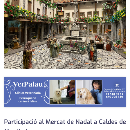
medi ambient
calendari
opinió
política
promo serveis
reportatge
salut
serveis
×
societat
successos
urbanisme
Participació al Mercat de Nadal a Caldes de
editorial