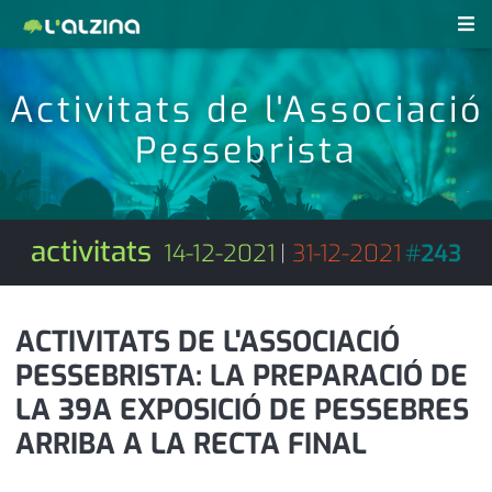
notícies
Activitats de l'Associació
últimes notícies
Pessebrista
revistes pdf
activitats
anunciants
agenda
activitats
14-12-2021
|
31-12-2021
#
243
subscripció
cultura
d'interès
economia
ACTIVITATS DE L'ASSOCIACIÓ
PESSEBRISTA: LA PREPARACIÓ DE
empresa
contacte
LA 39A EXPOSICIÓ DE PESSEBRES
entrevista
farmàcies
ARRIBA A LA RECTA FINAL
telèfons
esports