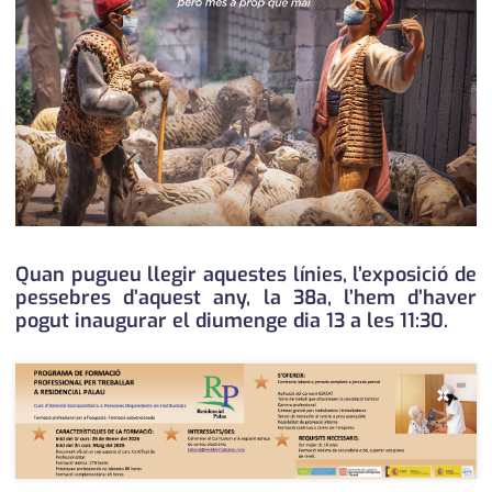
medi ambient
calendari
opinió
política
promo serveis
reportatge
salut
Quan pugueu llegir aquestes línies, l’exposició de
pessebres d’aquest any, la 38a, l’hem d’haver
serveis
pogut inaugurar el diumenge dia 13 a les 11:30.
societat
×
successos
urbanisme
editorial