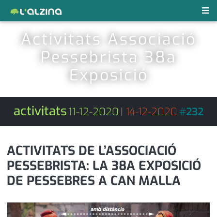
Activitats Associació
notícies
Pessebrista 38a
últimes notícies
revistes pdf
Exposició
activitats
anunciants
agenda
activitats
11-12-2020
|
14-12-2020
#
232
subscripció
cultura
d'interès
economia
ACTIVITATS DE L’ASSOCIACIÓ
PESSEBRISTA: LA 38A EXPOSICIÓ
empresa
contacte
DE PESSEBRES A CAN MALLA
entrevista
farmàcies
telèfons
esports