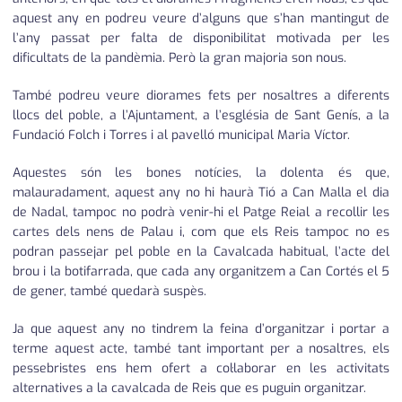
aquest any en podreu veure d’alguns que s’han mantingut de
l’any passat per falta de disponibilitat motivada per les
dificultats de la pandèmia. Però la gran majoria son nous.
També podreu veure diorames fets per nosaltres a diferents
llocs del poble, a l’Ajuntament, a l’església de Sant Genís, a la
Fundació Folch i Torres i al pavelló municipal Maria Víctor.
Aquestes són les bones notícies, la dolenta és que,
malauradament, aquest any no hi haurà Tió a Can Malla el dia
de Nadal, tampoc no podrà venir-hi el Patge Reial a recollir les
cartes dels nens de Palau i, com que els Reis tampoc no es
podran passejar pel poble en la Cavalcada habitual, l’acte del
brou i la botifarrada, que cada any organitzem a Can Cortés el 5
de gener, també quedarà suspès.
Ja que aquest any no tindrem la feina d’organitzar i portar a
terme aquest acte, també tant important per a nosaltres, els
pessebristes ens hem ofert a col·laborar en les activitats
alternatives a la cavalcada de Reis que es puguin organitzar.