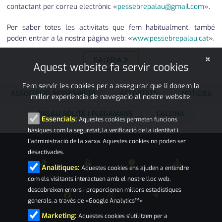
contactant per correu electrònic «
pessebrepalau@gmail.com
».
Per saber totes les activitats que fem habitualment, també
poden entrar a la nostra pàgina web: «
www.pessebrepalau.cat
».
×
GALERIA
Aquest website fa servir cookies
Fem servir les cookies per a assegurar que li donem la
ASSOCIACIÓ PESSEBRISTA
ACTIVITATS
NOTÍCIES
millor experiència de navegació al nostre website.
PALAU-SOLITÀ I PLEGAMANS
L'ALZINA
Essencials:
Aquestes cookies permeten funcions
bàsiques com la seguretat, la verificació de la identitat i
l'administració de la xarxa. Aquestes cookies no poden ser
desactivades.
Analítiques:
Aquestes cookies ens ajuden a entendre
com els visitants interactuen amb el nostre lloc web,
descobreixen errors i proporcionen millors estadístiques
generals, a través de «Google Analytics™»
Marketing:
Aquestes cookies s'utilitzen per a