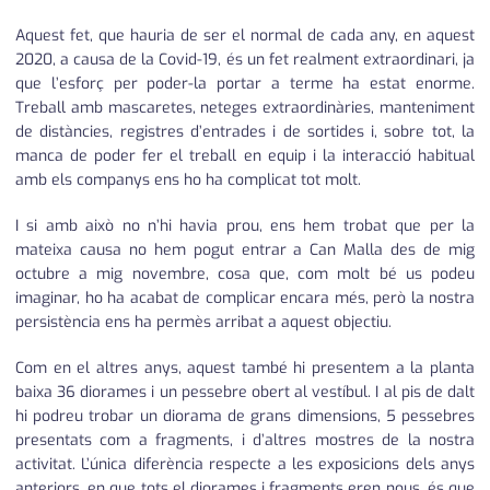
Aquest fet, que hauria de ser el normal de cada any, en aquest
2020, a causa de la Covid-19, és un fet realment extraordinari, ja
que l’esforç per poder-la portar a terme ha estat enorme.
Treball amb mascaretes, neteges extraordinàries, manteniment
de distàncies, registres d’entrades i de sortides i, sobre tot, la
manca de poder fer el treball en equip i la interacció habitual
amb els companys ens ho ha complicat tot molt.
I si amb això no n’hi havia prou, ens hem trobat que per la
mateixa causa no hem pogut entrar a Can Malla des de mig
octubre a mig novembre, cosa que, com molt bé us podeu
imaginar, ho ha acabat de complicar encara més, però la nostra
persistència ens ha permès arribat a aquest objectiu.
Com en el altres anys, aquest també hi presentem a la planta
baixa 36 diorames i un pessebre obert al vestíbul. I al pis de dalt
hi podreu trobar un diorama de grans dimensions, 5 pessebres
presentats com a fragments, i d’altres mostres de la nostra
activitat. L’única diferència respecte a les exposicions dels anys
anteriors, en que tots el diorames i fragments eren nous, és que